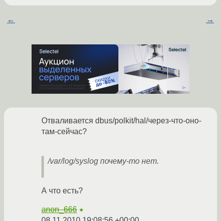
←
→
Отваливается dbus/polkit/hal/через-что-оно-
там-сейчас?
/var/log/syslog почему-то нет.
А что есть?
anon_666
★
08.11.2010 19:08:56 +00:00