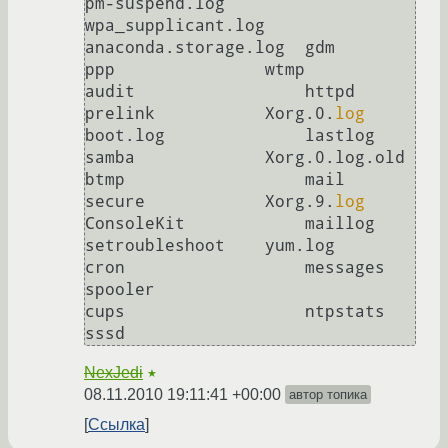
pm-suspend.log    
wpa_supplicant.log

anaconda.storage.log  gdm        
ppp               wtmp

audit                 httpd      
prelink           Xorg.0.
log
boot.log              lastlog    
samba             Xorg.0.log.old

btmp                  mail       
secure            Xorg.9.
log
ConsoleKit            maillog    
setroubleshoot    yum.log

cron                  messages   
spooler

cups                  ntpstats   
NexJedi
★
08.11.2010 19:11:41 +00:00
автор топика
Ссылка