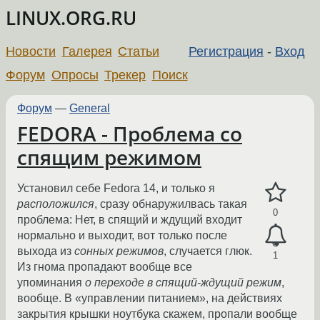
LINUX.ORG.RU
Новости
Галерея
Статьи
Регистрация
-
Вход
Форум
Опросы
Трекер
Поиск
Форум
—
General
FEDORA - Проблема со
спящим режимом
Установил себе Fedora 14, и только я
расположился
, сразу обнаружилвась такая
0
проблема: Нет, в спящий и ждущий входит
нормально и выходит, вот только после
выхода из
сонных режимов
, случается глюк.
1
Из гнома пропадают вообще все
упоминания
о переходе в спящий-ждущий режим
,
вообще. В «управлении питанием», на действиях
закрытия крышки ноутбука скажем, пропали вообще