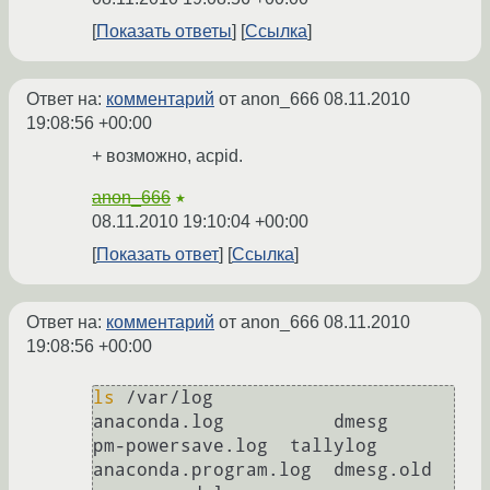
Показать ответы
Ссылка
Ответ на:
комментарий
от anon_666
08.11.2010
19:08:56 +00:00
+ возможно, acpid.
anon_666
★
08.11.2010 19:10:04 +00:00
Показать ответ
Ссылка
Ответ на:
комментарий
от anon_666
08.11.2010
19:08:56 +00:00
ls
 /var/log

anaconda.log          dmesg      
pm-powersave.log  tallylog

anaconda.program.log  dmesg.old  