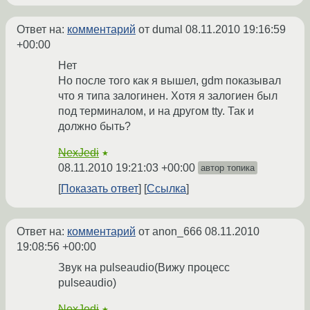
Ответ на:
комментарий
от dumal
08.11.2010 19:16:59
+00:00
Нет
Но после того как я вышел, gdm показывал
что я типа залогинен. Хотя я залогиен был
под терминалом, и на другом tty. Так и
должно быть?
NexJedi
★
08.11.2010 19:21:03 +00:00
автор топика
Показать ответ
Ссылка
Ответ на:
комментарий
от anon_666
08.11.2010
19:08:56 +00:00
Звук на pulseaudio(Вижу процесс
pulseaudio)
NexJedi
★