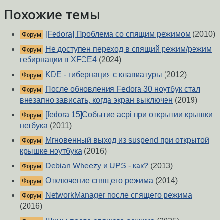
Похожие темы
[Fedora] Проблема со спящим режимом
(2010)
Форум
Не доступен переход в спящий режим/режим
Форум
гебирнации в XFCE4
(2024)
KDE - гибернация с клавиатуры
(2012)
Форум
После обновления Fedora 30 ноутбук стал
Форум
внезапно зависать, когда экран выключен
(2019)
[fedora 15]Событие acpi при открытии крышки
Форум
нетбука
(2011)
Мгновенный выход из suspend при открытой
Форум
крышке ноутбука
(2016)
Debian Wheezy и UPS - как?
(2013)
Форум
Отключение спящего режима
(2014)
Форум
NetworkManager после спящего режима
Форум
(2016)