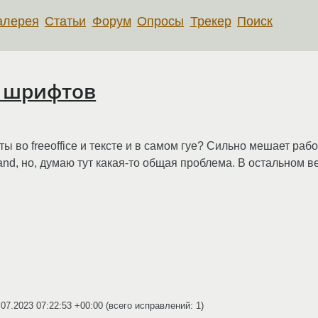
алерея
Статьи
Форум
Опросы
Трекер
Поиск
г шрифтов
ы во freeoffice и тексте и в самом гуе? Сильно мешает раб
nd, но, думаю тут какая-то общая проблема. В остальном 
.07.2023 07:22:53 +00:00
(всего исправлений: 1)