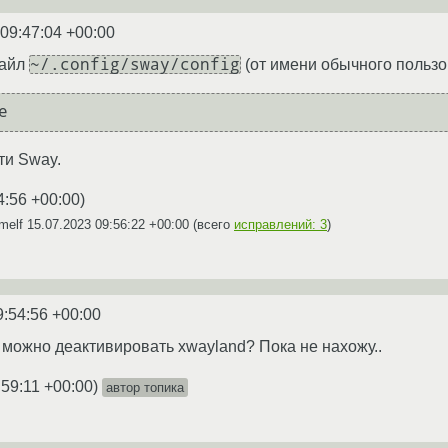
 09:47:04 +00:00
~/.config/sway/config
файл
(от имени обычного пользо
ти Sway.
4:56 +00:00
)
imelf
15.07.2023 09:56:22 +00:00
(всего
исправлений: 3
)
9:54:56 +00:00
е можно деактивировать xwayland? Пока не нахожу..
:59:11 +00:00
)
автор топика