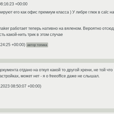
08:16:23 +00:00
ируют его как офис премиум класса ) У либре глюк в calc н
fmaker работает теперь нативно на вяленом. Вероятно отсю
ть какой-нить трик в этом случае
:24:25 +00:00
)
автор топика
кумента отдано на откуп какой то другой хрени, не той что
стройках, может нет - я о freeoffice даже не слышал.
.2023 08:50:07 +00:00
)