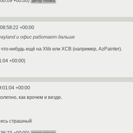
:00:09 +00:00
)
автор топика
 08:58:22 +00:00
wayland и офис работает дальше
что-нибудь ещё на Xlib или XCB (например, AzPainter).
1:04 +00:00
)
9:01:04 +00:00
олепно, как врочем и везде.
весь страшный
:36:23 +00:00
)