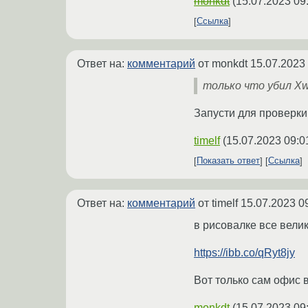
monkdt
(
15.07.2023 09
Ссылка
Ответ на:
комментарий
от monkdt
15.07.2023
только что убил X
Запусти для проверки 
timelf
(
15.07.2023 09:0
Показать ответ
Ссылка
Ответ на:
комментарий
от timelf
15.07.2023 0
в рисовалке все велик
https://ibb.co/qRyt8jy
Вот только сам офис 
monkdt
(
15.07.2023 09