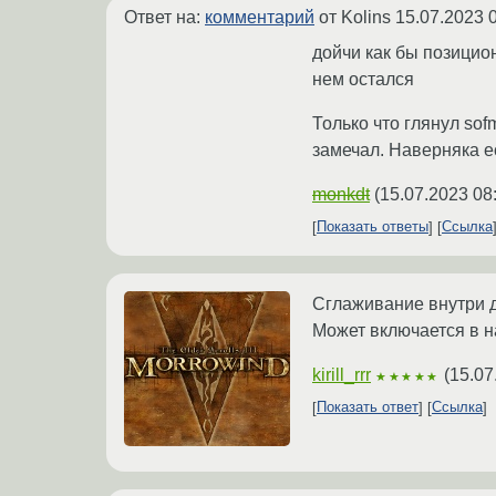
Ответ на:
комментарий
от Kolins
15.07.2023 
дойчи как бы позицион
нем остался
Только что глянул so
замечал. Наверняка ес
monkdt
(
15.07.2023 08
Показать ответы
Ссылка
Сглаживание внутри до
Может включается в на
kirill_rrr
(
15.07
★★★★★
Показать ответ
Ссылка