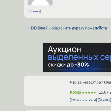
Ссылка
←
DD [seek] - объясните дураку пожалуйста
Что за FreeOffice? Оч
Kolins
(
15.07.
★★★★★
Показать ответы
Ссылка