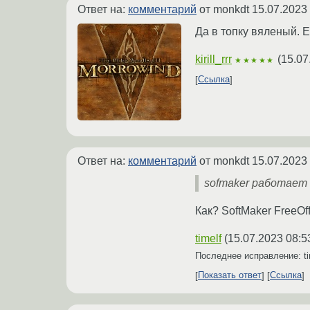
Ответ на:
комментарий
от monkdt
15.07.2023
Да в топку вяленый. Е
kirill_rrr
(
15.07
★★★★★
Ссылка
Ответ на:
комментарий
от monkdt
15.07.2023
sofmaker работает
Как? SoftMaker FreeOff
timelf
(
15.07.2023 08:5
Последнее исправление: t
Показать ответ
Ссылка