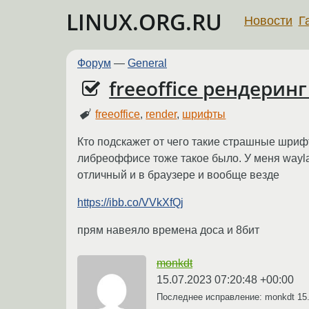
LINUX.ORG.RU
Новости
Г
Форум
—
General
freeoffice рендерин
freeoffice
,
render
,
шрифты
Кто подскажет от чего такие страшные шрифт
либреоффисе тоже такое было. У меня wayla
отличный и в браузере и вообще везде
https://ibb.co/VVkXfQj
прям навеяло времена доса и 8бит
monkdt
15.07.2023 07:20:48 +00:00
Последнее исправление: monkdt
15