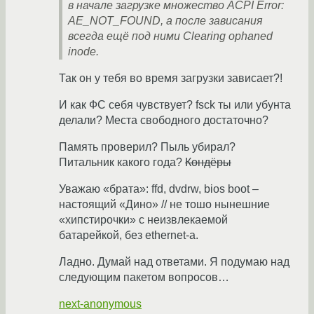
в начале загрузке множество ACPI Error:
AE_NOT_FOUND, а после зависания
всегда ещё под ними Clearing ophaned
inode.
Так он у тебя во время загрузки зависает?!
И как ФС себя чувствует? fsck ты или убунта
делали? Места свободного достаточно?
Память проверил? Пыль убирал?
Питальник какого года?
Кондёры
Уважаю «брата»: ffd, dvdrw, bios boot –
настоящий «Дино» // не тошо нынешние
«хипстирочки» с неизвлекаемой
батарейкой, без ethernet-а.
Ладно. Думай над ответами. Я подумаю над
следующим пакетом вопросов…
next-anonymous