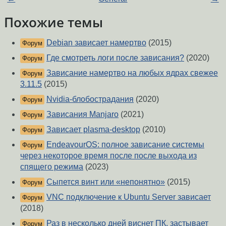
Похожие темы
Debian зависает намертво
(2015)
Форум
Где смотреть логи после зависания?
(2020)
Форум
Зависание намертво на любых ядрах свежее
Форум
3.11.5
(2015)
Nvidia-блобострадания
(2020)
Форум
Зависания Manjaro
(2021)
Форум
Зависает plasma-desktop
(2010)
Форум
EndeavourOS: полное зависание системы
Форум
через некоторое время после после выхода из
спящего режима
(2023)
Сыпется винт или «непонятно»
(2015)
Форум
VNC подключение к Ubuntu Server зависает
Форум
(2018)
Раз в несколько дней виснет ПК, застывает
Форум