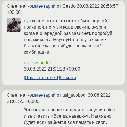
Ответ на:
комментарий
от Cesdo
30.08.2022 20:58:57
+00:00
ну скорее всего это может быть первой
причиной. погугли как включить sysrq и
когда в очередной раз зависнет, попробуй
понажимай alt+sysrq+f. на ноутах может
быть еще какая нибудь кнопка в этой
комбинации.
usi_svobodi
☆
30.08.2022 21:01:23 +00:00
Показать ответ
Ссылка
Ответ на:
комментарий
от usi_svobodi
30.08.2022
21:01:23 +00:00
Это можно проще отследить, запустив htop
и выставить «Всегда наверху». Наглядно
будет, если забьется вся память и своп.