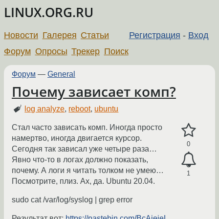
LINUX.ORG.RU
Новости
Галерея
Статьи
Регистрация
-
Вход
Форум
Опросы
Трекер
Поиск
Форум
—
General
Почему зависает комп?
log analyze
,
reboot
,
ubuntu
Стал часто зависать комп. Иногда просто
намертво, иногда двигается курсор.
0
Сегодня так зависал уже четыре раза…
Явно что-то в логах должно показать,
почему. А логи я читать толком не умею…
1
Посмотрите, плиз. Ах, да. Ubuntu 20.04.
sudo cat /var/log/syslog | grep error
Результат вот:
https://pastebin.com/BcAjeieL