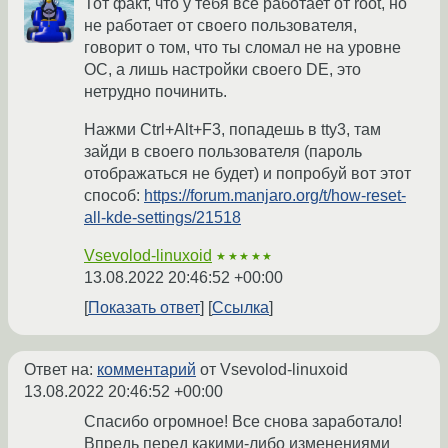
Тот факт, что у тебя всё работает от root, но
не работает от своего пользователя,
говорит о том, что ты сломал не на уровне
ОС, а лишь настройки своего DE, это
нетрудно починить.
Нажми Ctrl+Alt+F3, попадешь в tty3, там
зайди в своего пользователя (пароль
отображаться не будет) и попробуй вот этот
способ:
https://forum.manjaro.org/t/how-reset-
all-kde-settings/21518
Vsevolod-linuxoid
★★★★★
13.08.2022 20:46:52 +00:00
Показать ответ
Ссылка
Ответ на:
комментарий
от Vsevolod-linuxoid
13.08.2022 20:46:52 +00:00
Спасибо огромное! Все снова заработало!
Впредь перед какими-либо изменениями