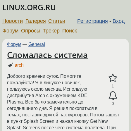
LINUX.ORG.RU
Новости
Галерея
Статьи
Регистрация
-
Вход
Форум
Опросы
Трекер
Поиск
Форум
—
General
Сломалась система
arch
Доброго времени суток. Помогите
пожалуйста! Я в линуксе новичок,
1
пользуюсь около месяца. Использую
дистрибутив Arch с окружением KDE
Plasma. Все было замечательно до
0
сегодняшнего дня. Я решил покопаться в
темах, поставил другой пак курсоров. Потом зашел
в пункт Splash Screen и нажал кнопку Get New
Splash Screens после чего система полетела. При