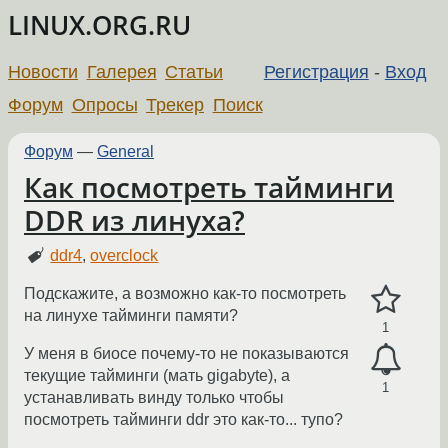
LINUX.ORG.RU
Новости
Галерея
Статьи
Регистрация
-
Вход
Форум
Опросы
Трекер
Поиск
Форум
—
General
Как посмотреть тайминги
DDR из линуха?
ddr4
,
overclock
Подскажите, а возможно как-то посмотреть
на линухе тайминги памяти?
1
У меня в биосе почему-то не показываются
текущие тайминги (мать gigabyte), а
1
устанавливать винду только чтобы
посмотреть тайминги ddr это как-то... тупо?