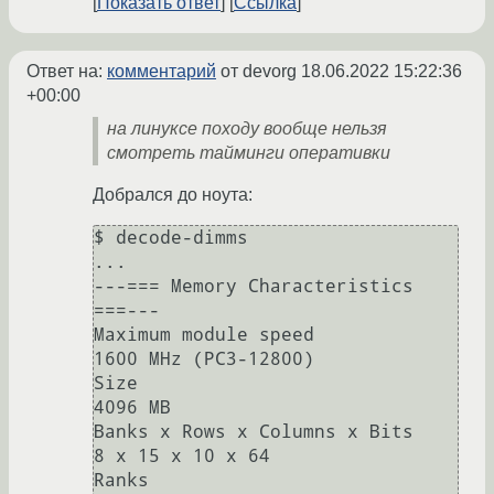
Показать ответ
Ссылка
Ответ на:
комментарий
от devorg
18.06.2022 15:22:36
+00:00
на линуксе походу вообще нельзя
смотреть тайминги оперативки
Добрался до ноута:
$ decode-dimms

...

---=== Memory Characteristics 
===---

Maximum module speed                             
1600 MHz (PC3-12800)

Size                                             
4096 MB

Banks x Rows x Columns x Bits                    
8 x 15 x 10 x 64

Ranks                                            