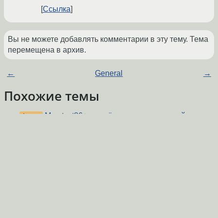
Ссылка
Вы не можете добавлять комментарии в эту тему. Тема
перемещена в архив.
←
General
→
Похожие темы
Memtest86+ выдаёт неправильные тайминги
Форум
DDR, что за бред?
(2013)
Как посмотреть тайминги памяти DDR4
Форум
SODIMM?
(2024)
Совместимость модулей памяти DDR
(2012)
Форум
AltLinux.Загрузочный CD
(2004)
Форум
Проблемы с установкой Ubuntu
(2011)
Форум
Настройка аудио входов/выходов
(2008)
Форум