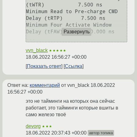
(tWTR)           7.500 ns

Minimum Read to Pre-charge CMD 
Delay (tRTP)      7.500 ns

Minimum Four Activate Window 
Delay (tFAW)        30.000 ns

Развернуть
vvn_black
★★★★★
18.06.2022 16:56:27 +00:00
Показать ответ
Ссылка
Ответ на:
комментарий
от vvn_black
18.06.2022
16:56:27 +00:00
это не тайминги на которых она сейчас
работает, это тайминги которые вшиты в
само железо твоё
devorg
★★★
18.06.2022 20:37:43 +00:00
автор топика