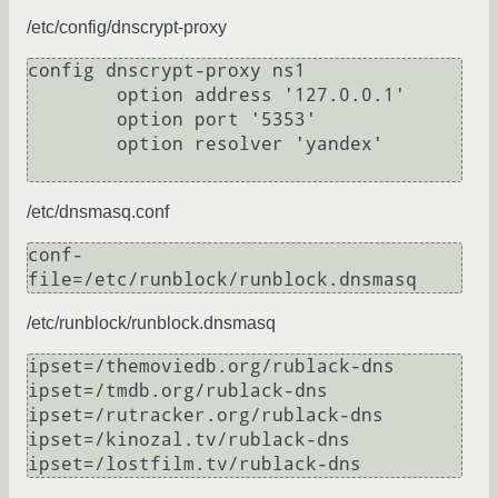
/etc/config/dnscrypt-proxy
config dnscrypt-proxy ns1

        option address '127.0.0.1'

        option port '5353'

        option resolver 'yandex'

/etc/dnsmasq.conf
conf-
/etc/runblock/runblock.dnsmasq
ipset=/themoviedb.org/rublack-dns

ipset=/tmdb.org/rublack-dns

ipset=/rutracker.org/rublack-dns

ipset=/kinozal.tv/rublack-dns
