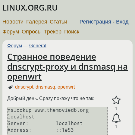
LINUX.ORG.RU
Новости
Галерея
Статьи
Регистрация
-
Вход
Форум
Опросы
Трекер
Поиск
Форум
—
General
Странное поведение
dnscrypt-proxy и dnsmasq на
openwrt
dnscrypt
,
dnsmasq
,
openwrt
Добрый день. Сразу покажу что не так:
1
nslookup www.themoviedb.org 
localhost

Server:         localhost

1
Address:        ::1#53
