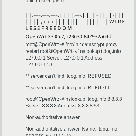
built-in shell (ash)
| |.—–.—–.—–.| | | |.—-.| |_ | - || _ | -
| ||
| | ||
||
| |
_
||
|
_
|
|
||____
||
| |
| |
| W I R E
L E S S F R E E D O M
OpenWrt 23.05.2, r23630-842932a63d
root@OpenWrt:~# /etc/init.d/dnscrypt-proxy
restart root@OpenWrt:~# nslookup itdog.info
127.0.0.1 Server: 127.0.0.1 Address:
127.0.0.1:53
** server can’t find itdog.info: REFUSED
** server can’t find itdog.info: REFUSED
root@OpenWrt:~# nslookup itdog.info 8.8.8.8
Server: 8.8.8.8 Address: 8.8.8.8:53
Non-authoritative answer:
Non-authoritative answer: Name: itdog.info
Address: 95.217.5.75