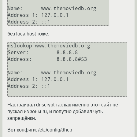
Name:      www.themoviedb.org

Address 1: 127.0.0.1

без localhost тоже:
nslookup www.themoviedb.org

Server:         8.8.8.8

Address:        8.8.8.8#53

Name:      www.themoviedb.org

Address 1: 127.0.0.1

Address 2: ::1

Настраивал dnscrypt так как именно этот сайт не
пускал из зоны ru, и попутно добавил чуть
запрещёнки.
Вот конфиги: /etc/config/dhcp