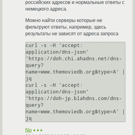
российских адресов и нормальные ответы с
немецкого адреса.
Можно найти серверы которые не
фильтруют ответы, например, здесь
результаты не зависят от адреса запроса
curl -s -H 'accept: 
application/dns-json' 
'https://doh.chi.ahadns.net/dns-
query?
name=www.themoviedb.org&type=A' | 
jq

curl -s -H 'accept: 
application/dns-json' 
'https://doh-jp.blahdns.com/dns-
query?
name=www.themoviedb.org&type=A' | 
No
★★★