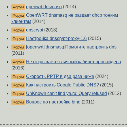
openwrt dnsmasq
(2014)
Форум
OpenWRT dnsmasq не раздает dhcp тонким
Форум
клиентам
(2014)
dnscrypt
(2018)
Форум
Настройка dnscrypt-proxy-1.6
(2015)
Форум
[openwrt][dnsmasq]Помогите настроить dns
Форум
(2011)
Не открывается личный кабинет провайдера
Форум
(2016)
Скорость PPTP в два раза ниже
(2024)
Форум
Как настроить Google Public DNS?
(2015)
Форум
UnKnown can't find ya.ru: Query refused
(2012)
Форум
Вопрос по настройке bind
(2011)
Форум