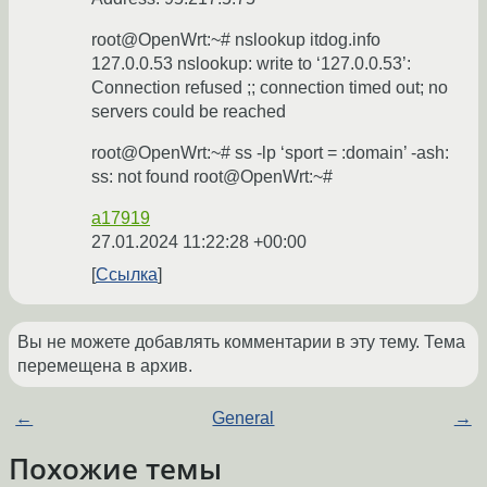
root@OpenWrt:~# nslookup itdog.info
127.0.0.53 nslookup: write to ‘127.0.0.53’:
Connection refused ;; connection timed out; no
servers could be reached
root@OpenWrt:~# ss -lp ‘sport = :domain’ -ash:
ss: not found root@OpenWrt:~#
a17919
27.01.2024 11:22:28 +00:00
Ссылка
Вы не можете добавлять комментарии в эту тему. Тема
перемещена в архив.
←
General
→
Похожие темы