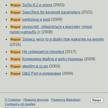
SuSe 8.2 и xmms
(2003)
Форум
Specifiers for keyword parameters
(2022)
Форум
werkzeug и post
(2009)
Форум
javascript , обратиться к массиву <input
Форум
name=«array[]» />
(2008)
Запись чего-то в файл при нажатии на кнопку
Форум
(2016)
Не собирается minetest
(2017)
Форум
Кодировка файла и веб-страницы
(2009)
Форум
gkrellm & ru.po
(2003)
Форум
Gtk2-Perl и кодировки
(2004)
Форум
О Сервере
-
Правила форума
-
Разметка Markdown
Вверх
Сообщить об ошибке