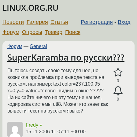
LINUX.ORG.RU
Новости
Галерея
Статьи
Регистрация
-
Вход
Форум
Опросы
Трекер
Поиск
Форум
—
General
SuperKaramba по русски???
Пытаюсь создать свою тему для нее, но
возникла проблемка при выводе текста на
0
русском, например: text color=237,100,95
x=0 y=0 value="слово" видим в окне ?????
На их сайте ничего на эту тему не нашел,
0
кодировка системы utf8. Может кто знает как
вывести текст на русском языке?
Fredy
★
15.11.2006 11:07:11 +00:00