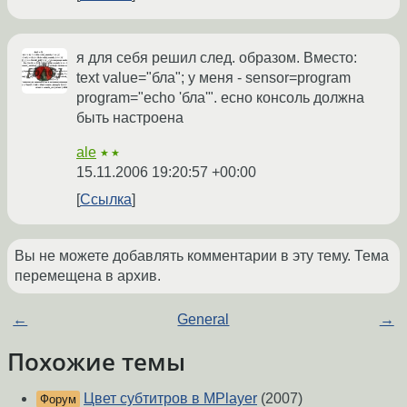
я для себя решил след. образом. Вместо:
text value="бла"; у меня - sensor=program
program="echo 'бла'". есно консоль должна
быть настроена
ale
★★
15.11.2006 19:20:57 +00:00
Ссылка
Вы не можете добавлять комментарии в эту тему. Тема
перемещена в архив.
←
General
→
Похожие темы
Цвет субтитров в MPlayer
(2007)
Форум