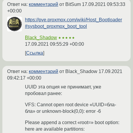
Ответ на:
комментарий
от BitSum
17.09.2021 09:53:33
+00:00
https://pve.proxmox.com/wiki/Host_Bootloader
#sysboot_proxmox_boot_tool
Black_Shadow
★★★★★
17.09.2021 09:55:29 +00:00
Ссылка
Ответ на:
комментарий
от Black_Shadow
17.09.2021
09:42:17 +00:00
UUID эта опция не принимает, уже
пробовал ранее:
VFS: Cannot open root device «UUID=бла-
бла» or unknown-block(0,0): error -6
Please append a correct «root=» boot option:
here are available partitions: