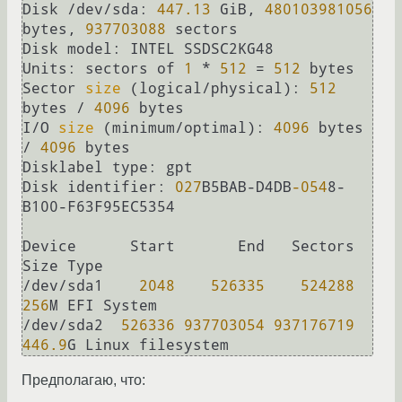
Disk /dev/sda: 
447.13
 GiB, 
480103981056
bytes, 
937703088
 sectors

Disk model: INTEL SSDSC2KG48

Units: sectors of 
1
 * 
512
 = 
512
 bytes

Sector 
size
 (logical/physical): 
512
bytes / 
4096
 bytes

I/O 
size
 (minimum/optimal): 
4096
 bytes 
/ 
4096
 bytes

Disklabel type: gpt

Disk identifier: 
027
B5BAB-D4DB
-054
8-
B100-F63F95EC5354

Device      Start       End   Sectors   
Size Type

/dev/sda1    
2048
526335
524288
256
M EFI System

/dev/sda2  
526336
937703054
937176719
446.9
Предполагаю, что: