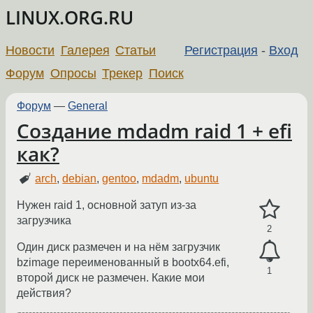
LINUX.ORG.RU
Новости
Галерея
Статьи
Регистрация
-
Вход
Форум
Опросы
Трекер
Поиск
Форум
—
General
Создание mdadm raid 1 + efi
как?
arch
,
debian
,
gentoo
,
mdadm
,
ubuntu
Нужен raid 1, основной затуп из-за
загрузчика
2
Один диск размечен и на нём загрузчик
bzimage переименованный в bootx64.efi,
1
второй диск не размечен. Какие мои
действия?