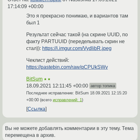
17:14:09 +00:00
Это я прекрасно понимаю, и вариантов там
был 1
Результат сейчас такой (на скрине UUID, по
факту PARTUUID (переделывать скрин не
стал)):
https://i.imgur.com/VydlibR.jpeg
Чеклист действий:
https://pastebin.com/raw/qCPUkSWv
BitSum
★★
18.09.2021 12:11:45 +00:00
автор топика
Последнее исправление: BitSum
18.09.2021 12:15:20
+00:00
(всего
исправлений: 1
)
Ссылка
Вы не можете добавлять комментарии в эту тему. Тема
перемещена в архив.