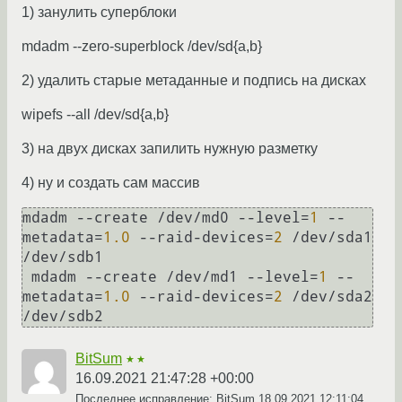
1) занулить суперблоки
mdadm --zero-superblock /dev/sd{a,b}
2) удалить старые метаданные и подпись на дисках
wipefs --all /dev/sd{a,b}
3) на двух дисках запилить нужную разметку
4) ну и создать сам массив
mdadm --create /dev/md0 --level=
1
 --
metadata=
1.0
 --raid-devices=
2
 /dev/sda1 
/dev/sdb1

 mdadm --create /dev/md1 --level=
1
 --
metadata=
1.0
 --raid-devices=
2
 /dev/sda2 
BitSum
★★
16.09.2021 21:47:28 +00:00
Последнее исправление: BitSum
18.09.2021 12:11:04