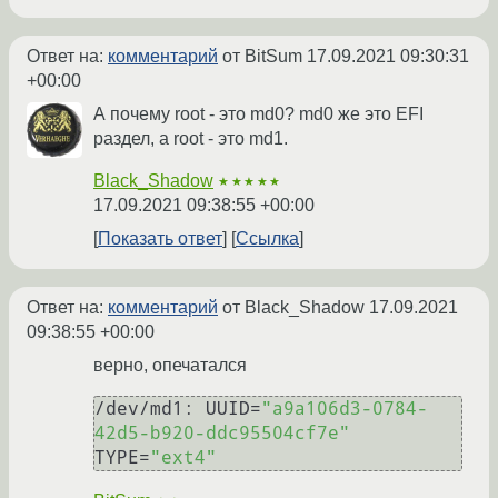
Ответ на:
комментарий
от BitSum
17.09.2021 09:30:31
+00:00
А почему root - это md0? md0 же это EFI
раздел, а root - это md1.
Black_Shadow
★★★★★
17.09.2021 09:38:55 +00:00
Показать ответ
Ссылка
Ответ на:
комментарий
от Black_Shadow
17.09.2021
09:38:55 +00:00
верно, опечатался
/dev/md1: UUID=
"a9a106d3-0784-
42d5-b920-ddc95504cf7e"
TYPE=
"ext4"