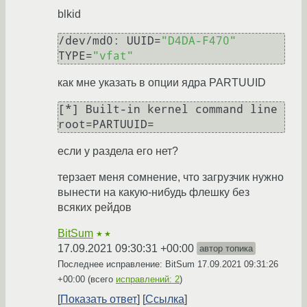
blkid
/dev/md0: UUID=
"D4DA-F470"
TYPE=
"vfat"
как мне указать в опции ядра PARTUUID
[*] Built-in kernel command line

если у раздела его нет?
терзает меня сомнение, что загрузчик нужно
вынести на какую-нибудь флешку без
всяких рейдов
BitSum
★★
17.09.2021 09:30:31 +00:00
автор топика
Последнее исправление: BitSum
17.09.2021 09:31:26
+00:00
(всего
исправлений: 2
)
Показать ответ
Ссылка