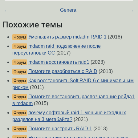
←
General
→
Похожие темы
Уменьшить размер mdadm RAID 1
(2018)
Форум
mdadm raid подключение после
Форум
переустановки ОС
(2017)
mdadm восстановить raid1
(2023)
Форум
Помогите разобраться с RAID
(2013)
Форум
Как восстановить Soft RAID-6 с минимальным
Форум
риском
(2011)
Помогите востановить распознавание рейда1
Форум
в mdadm
(2015)
почему софтовый raid 1 меньше исходных
Форум
разделов на 3 мегабайта?
(2021)
Помогите настроить RAID 1
(2013)
Форум
Не устанавливается grub на один из дисков