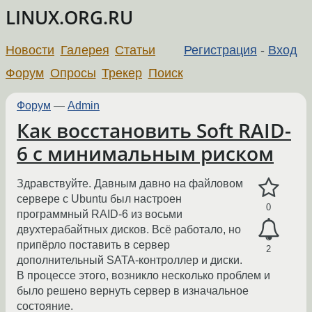
LINUX.ORG.RU
Новости
Галерея
Статьи
Регистрация
-
Вход
Форум
Опросы
Трекер
Поиск
Форум
—
Admin
Как восстановить Soft RAID-
6 с минимальным риском
Здравствуйте. Давным давно на файловом
сервере c Ubuntu был настроен
0
программный RAID-6 из восьми
двухтерабайтных дисков. Всё работало, но
припёрло поставить в сервер
2
дополнительный SATA-контроллер и диски.
В процессе этого, возникло несколько проблем и
было решено вернуть сервер в изначальное
состояние.