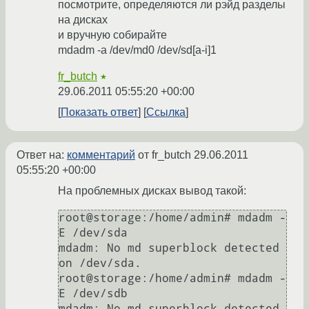
посмотрите, определяются ли рэйд разделы
на дисках
и вручную собирайте
mdadm -a /dev/md0 /dev/sd[a-i]1
fr_butch
★
29.06.2011 05:55:20 +00:00
Показать ответ
Ссылка
Ответ на:
комментарий
от fr_butch
29.06.2011
05:55:20 +00:00
На проблемных дисках вывод такой:
root@storage:/home/admin# mdadm -
E /dev/sda

mdadm: No md superblock detected 
on /dev/sda.

root@storage:/home/admin# mdadm -
E /dev/sdb

mdadm: No md superblock detected 