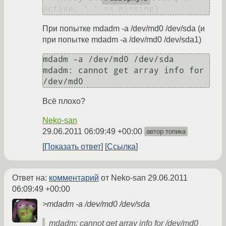
При попытке mdadm -a /dev/md0 /dev/sda (и
при попытке mdadm -a /dev/md0 /dev/sda1)
mdadm -a /dev/md0 /dev/sda

mdadm: cannot get array info for 
Всё плохо?
Neko-san
29.06.2011 06:09:49 +00:00
автор топика
Показать ответ
Ссылка
Ответ на:
комментарий
от Neko-san
29.06.2011
06:09:49 +00:00
>mdadm -a /dev/md0 /dev/sda
mdadm: cannot get array info for /dev/md0