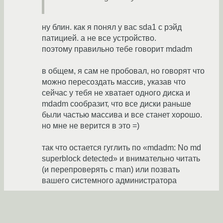
ну блин. как я понял у вас sda1 с рэйд
патицией. а не все устройство.
поэтому правильно тебе говорит mdadm
в общем, я сам не пробовал, но говорят что
можно пересоздать массив, указав что
сейчас у тебя не хватает одного диска и
mdadm сообразит, что все диски раньше
были частью массива и все станет хорошо.
но мне не верится в это =)
так что остается гуглить по «mdadm: No md
superblock detected» и внимательно читать
(и перепроверять с man) или позвать
вашего системного администратора
fr_butch
★
29.06.2011 06:31:24 +00:00