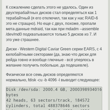
К сожалению сделать этого не удалось. Один из
двухтерабайтных дисков стал определяться как 1
терабайтный (я его отключил, так как у нас RAID-6
это не стращно). Но еще с двух, похоже, пропали
мета-данные mdraid, так как при mdadm --assemble
/dev/md0 подхватываются только 5 дисков из 7. И
это уже страшнее.
Диски - Western Digital Caviar Green серии EARS, с 4
килобайтными секторами (да, знаю что диски для
рейда говно и вообще глючные - всё уперлось в
желание получить побольше, да подешевле).
Физически все семь дисков определяются
нормально, fdisk -cu -b 4096 -l выводит следующее:
Disk /dev/sda: 2000.4 GB, 2000398934016 
bytes

42 heads, 63 sectors/track, 184572 
cylinders, total 488378646 sectors
