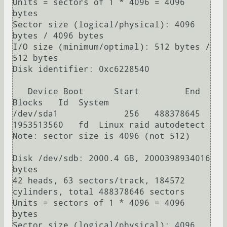
Units = sectors of 1 * 4096 = 4096 
bytes

Sector size (logical/physical): 4096 
bytes / 4096 bytes

I/O size (minimum/optimal): 512 bytes / 
512 bytes

Disk identifier: 0xc6228540

   Device Boot      Start         End      
Blocks   Id  System

/dev/sda1             256   488378645  
1953513560   fd  Linux raid autodetect

Note: sector size is 4096 (not 512)

Disk /dev/sdb: 2000.4 GB, 2000398934016 
bytes

42 heads, 63 sectors/track, 184572 
cylinders, total 488378646 sectors

Units = sectors of 1 * 4096 = 4096 
bytes

Sector size (logical/physical): 4096 