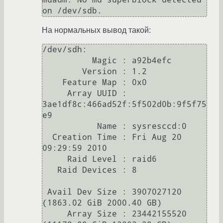
На нормальных вывод такой:
/dev/sdh:

          Magic : a92b4efc

        Version : 1.2

    Feature Map : 0x0

     Array UUID : 
3ae1df8c:466ad52f:5f502d0b:9f5f75
e9

           Name : sysresccd:0

  Creation Time : Fri Aug 20 
09:29:59 2010

     Raid Level : raid6

   Raid Devices : 8

 Avail Dev Size : 3907027120 
(1863.02 GiB 2000.40 GB)

     Array Size : 23442155520 