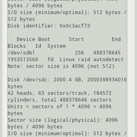
bytes / 4096 bytes

I/O size (minimum/optimal): 512 bytes / 
512 bytes

Disk identifier: 0x0c3acf73

   Device Boot      Start         End      
Blocks   Id  System

/dev/sdb1             256   488378645  
1953513560   fd  Linux raid autodetect

Note: sector size is 4096 (not 512)

Disk /dev/sdc: 2000.4 GB, 2000398934016 
bytes

42 heads, 63 sectors/track, 184572 
cylinders, total 488378646 sectors

Units = sectors of 1 * 4096 = 4096 
bytes

Sector size (logical/physical): 4096 
bytes / 4096 bytes

I/O size (minimum/optimal): 512 bytes / 