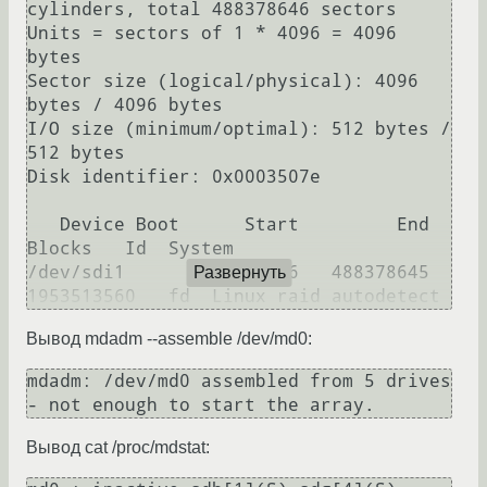
cylinders, total 488378646 sectors

Units = sectors of 1 * 4096 = 4096 
bytes

Sector size (logical/physical): 4096 
bytes / 4096 bytes

I/O size (minimum/optimal): 512 bytes / 
512 bytes

Disk identifier: 0x0003507e

   Device Boot      Start         End      
Blocks   Id  System

/dev/sdi1             256   488378645  
Развернуть
Вывод mdadm --assemble /dev/md0:
mdadm: /dev/md0 assembled from 5 drives 
Вывод cat /proc/mdstat: