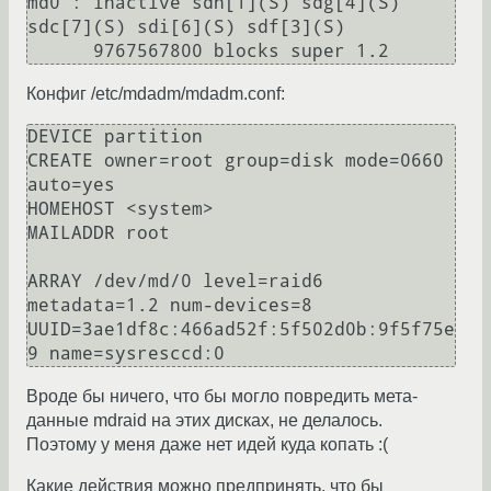
md0 : inactive sdh[1](S) sdg[4](S) 
sdc[7](S) sdi[6](S) sdf[3](S)

Конфиг /etc/mdadm/mdadm.conf:
DEVICE partition

CREATE owner=root group=disk mode=0660 
auto=yes

HOMEHOST <system>

MAILADDR root

ARRAY /dev/md/0 level=raid6 
metadata=1.2 num-devices=8 
UUID=3ae1df8c:466ad52f:5f502d0b:9f5f75e
9 name=sysresccd:0
Вроде бы ничего, что бы могло повредить мета-
данные mdraid на этих дисках, не делалось.
Поэтому у меня даже нет идей куда копать :(
Какие действия можно предпринять, что бы