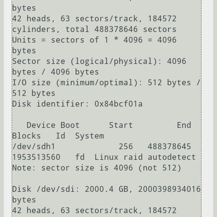
bytes

42 heads, 63 sectors/track, 184572 
cylinders, total 488378646 sectors

Units = sectors of 1 * 4096 = 4096 
bytes

Sector size (logical/physical): 4096 
bytes / 4096 bytes

I/O size (minimum/optimal): 512 bytes / 
512 bytes

Disk identifier: 0x84bcf01a

   Device Boot      Start         End      
Blocks   Id  System

/dev/sdh1             256   488378645  
1953513560   fd  Linux raid autodetect

Note: sector size is 4096 (not 512)

Disk /dev/sdi: 2000.4 GB, 2000398934016 
bytes

42 heads, 63 sectors/track, 184572 