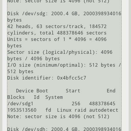
Note: sector size is 4096 (not 512)

Disk /dev/sdg: 2000.4 GB, 2000398934016 
bytes

42 heads, 63 sectors/track, 184572 
cylinders, total 488378646 sectors

Units = sectors of 1 * 4096 = 4096 
bytes

Sector size (logical/physical): 4096 
bytes / 4096 bytes

I/O size (minimum/optimal): 512 bytes / 
512 bytes

Disk identifier: 0x4bfcc5c7

   Device Boot      Start         End      
Blocks   Id  System

/dev/sdg1             256   488378645  
1953513560   fd  Linux raid autodetect

Note: sector size is 4096 (not 512)

Disk /dev/sdh: 2000.4 GB, 2000398934016 