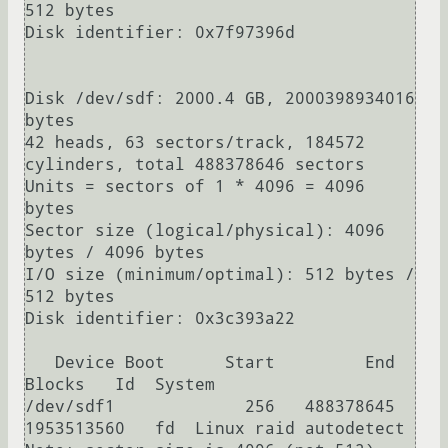
512 bytes

Disk identifier: 0x7f97396d

Disk /dev/sdf: 2000.4 GB, 2000398934016 
bytes

42 heads, 63 sectors/track, 184572 
cylinders, total 488378646 sectors

Units = sectors of 1 * 4096 = 4096 
bytes

Sector size (logical/physical): 4096 
bytes / 4096 bytes

I/O size (minimum/optimal): 512 bytes / 
512 bytes

Disk identifier: 0x3c393a22

   Device Boot      Start         End      
Blocks   Id  System

/dev/sdf1             256   488378645  
1953513560   fd  Linux raid autodetect
