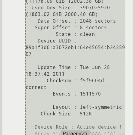
(11178.09 GiB 12002.38 GB)

  Used Dev Size : 3907025920 
(1863.02 GiB 2000.40 GB)

    Data Offset : 2048 sectors

   Super Offset : 8 sectors

          State : clean

    Device UUID : 
89a1f3d6:a3072eb1:64e45654:b24259
07

    Update Time : Tue Jun 28 
18:37:42 2011

       Checksum : f5f9604d - 
correct

         Events : 1511570

         Layout : left-symmetric

     Chunk Size : 512K

   Device Role : Active device 1

   Array State : AAAAAAAA ('A' == 
Развернуть