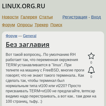
LINUX.ORG.RU
Новости
Галерея
Статьи
Регистрация
-
Вход
Форум
Опросы
Трекер
Поиск
Форум
—
General
Без заглавия
Вот такой вопросец.. По умолчанию RH
работает так, что переменная окружения
0
TERM устанавливается в "linux". При
телнете на машину с FreeBSD, многие проги
говорят, что не знают такого терминала.. Как
0
сделать так, чтобы терминал был
нормальным типа vt100 или vt220? Просто
присваивать TERM=vt100 не предлагайте, termcap
видимо надо перестраивать, а вот как.. там доки на
100 страниц, тьфу.. :)