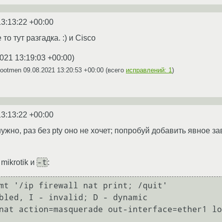
13:13:22 +00:00
то тут разгадка. :) и Cisco
021 13:19:03 +00:00
)
Bootmen
09.08.2021 13:20:53 +00:00
(всего
исправлений: 1
)
13:13:22 +00:00
нужно, раз без pty оно не хочет; попробуй добавить явное
-t
mikrotik и
:
mt '/ip firewall nat print; /quit'

bled, I - invalid; D - dynamic
