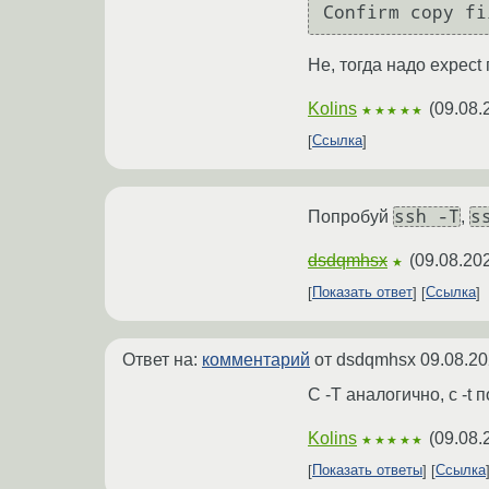
Не, тогда надо expect
Kolins
(
09.08.
★★★★★
Ссылка
ssh -T
s
Попробуй
,
dsdqmhsx
(
09.08.20
★
Показать ответ
Ссылка
Ответ на:
комментарий
от dsdqmhsx
09.08.20
С -T аналогично, с -t
Kolins
(
09.08.
★★★★★
Показать ответы
Ссылка