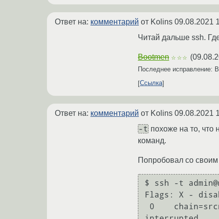
Ответ на:
комментарий
от Kolins
09.08.2021 
Читай дальше ssh. Где 
Bootmen
(
09.08.2
☆☆☆
Последнее исправление: 
Ссылка
Ответ на:
комментарий
от Kolins
09.08.2021 
-t
похоже на то, что 
команд.
Попробовал со своим 
$ ssh -t admin@
Flags: X - disa
 0    chain=srcnat action=masquerade out-interface=ether1 log=no log-prefix=""

interrupted
