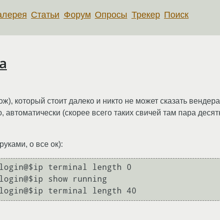
алерея
Статьи
Форум
Опросы
Трекер
Поиск
а
хож), который стоит далеко и никто не может сказать вендера
, автоматически (скорее всего таких свичей там пара десят
уками, о все ок):
login@$ip terminal length 0

login@$ip show running
