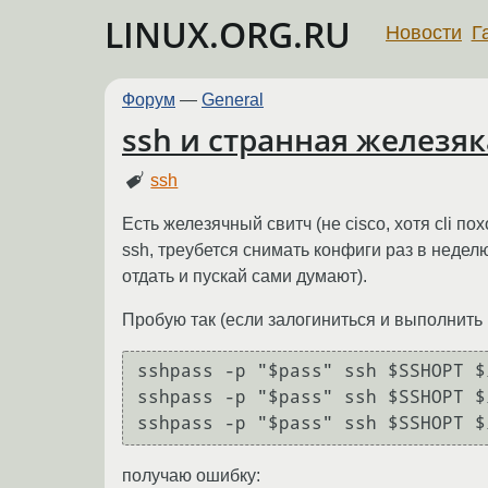
LINUX.ORG.RU
Новости
Г
Форум
—
General
ssh и странная железяк
ssh
Есть железячный свитч (не cisco, хотя cli по
ssh, треубется снимать конфиги раз в неделю
отдать и пускай сами думают).
Пробую так (если залогиниться и выполнить р
sshpass -p "$pass" ssh $SSHOPT $
sshpass -p "$pass" ssh $SSHOPT $
получаю ошибку: