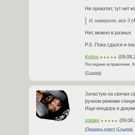
Не прокатит, тут нет 
И, наверное, все 3
Нет, можно в разных
P.S. Пока сдался и пи
Kolins
(
09.08.
★★★★★
Последнее исправление: K
Ссылка
Зачастую на свичах св
ручном режиме специ
Ищи вендора и докум
zolden
(
09.08.
★★★★★
Показать ответ
Ссылка