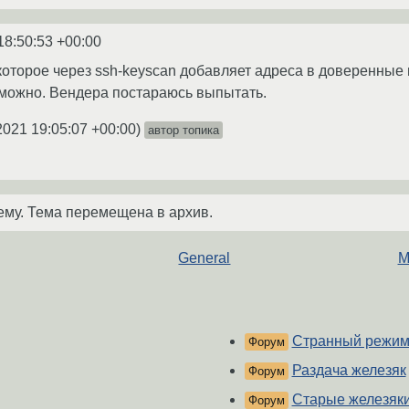
18:50:53 +00:00
которое через ssh-keyscan добавляет адреса в доверенные и
 можно. Вендера постараюсь выпытать.
2021 19:05:07 +00:00
)
автор топика
ему. Тема перемещена в архив.
General
M
Странный режим
Форум
Раздача железяк
Форум
Старые железяк
Форум