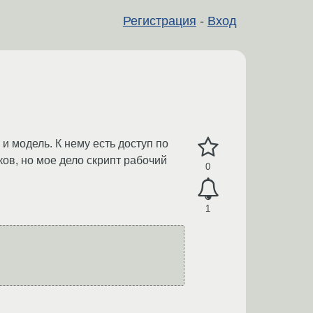
Регистрация
-
Вход
 и модель. К нему есть доступ по
ков, но мое дело скрипт рабочий
0
1