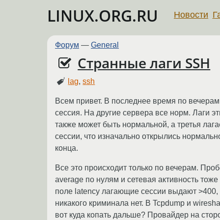
LINUX.ORG.RU
Новости
Г
Форум
—
General
Странные лаги SSH
lag
,
ssh
Всем привет. В последнее время по вечерам,
сессия. На другие сервера все норм. Лаги э
также может быть нормальной, а третья лага
сессии, что изначально открылись нормально
конца.
Все это происходит только по вечерам. Проб
average по нулям и сетевая активность тоже м
поле latency лагающие сессии выдают >400, 
никакого криминала нет. В Tcpdump и wiresha
вот куда копать дальше? Провайдер на сто