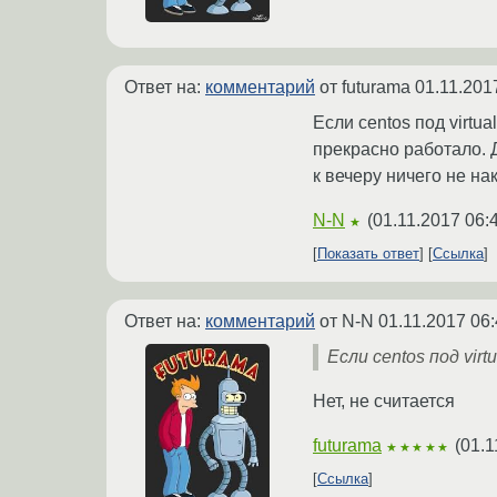
Ответ на:
комментарий
от futurama
01.11.201
Если centos под virtu
прекрасно работало. Д
к вечеру ничего не на
N-N
(
01.11.2017 06:
★
Показать ответ
Ссылка
Ответ на:
комментарий
от N-N
01.11.2017 06:
Если centos под vir
Нет, не считается
futurama
(
01.1
★★★★★
Ссылка