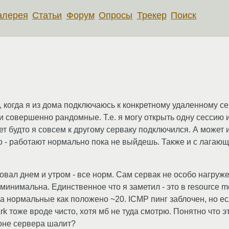
алерея
Статьи
Форум
Опросы
Трекер
Поиск
 когда я из дома подключаюсь к конкретному удаленному се
ти совершенно рандомные. Т.е. я могу открыть одну сессию 
ет будто я совсем к другому серваку подключился. А может и
 - работают нормально пока не выйдешь. Также и с лагающи
овал днем и утром - все норм. Сам сервак не особо нагруже
инимальна. Единственное что я заметил - это в resource mon
а нормальные как положено ~20. ICMP пинг заблочен, но ес
rk тоже вроде чисто, хотя мб не туда смотрю. Понятно что э
роне сервера шалит?