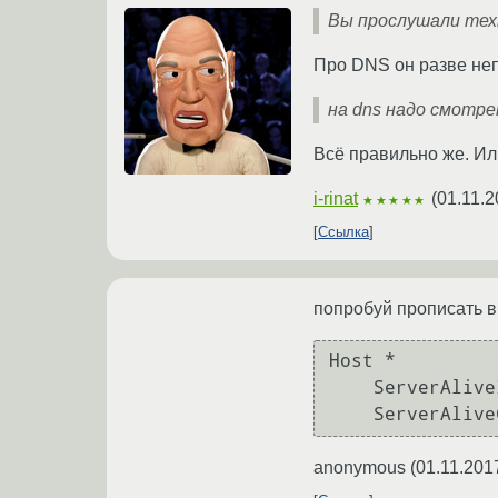
Вы прослушали техн
Про DNS он разве не
на dns надо смотре
Всё правильно же. Ил
i-rinat
(
01.11.2
★★★★★
Ссылка
попробуй прописать в
Host *

    ServerAliveInterval 60

anonymous
(
01.11.201