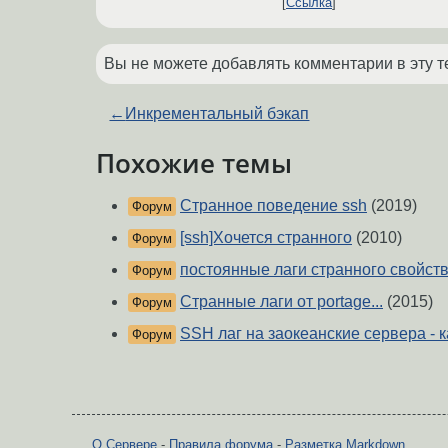
Ссылка
Вы не можете добавлять комментарии в эту т
←
Инкрементальный бэкап
Похожие темы
Странное поведение ssh
(2019)
Форум
[ssh]Хочется странного
(2010)
Форум
постоянные лаги странного свойст
Форум
Странные лаги от portage...
(2015)
Форум
SSH лаг на заокеанские сервера - 
Форум
О Сервере
-
Правила форума
-
Разметка Markdown