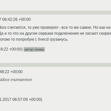
7 06:42:26 +00:00
albox считается, то уже проверял - все то же самое. Но как 
а и то что на другие серваки подключения не лагают скорее
копаю то попробую с livecd грузанусь.
48:22 +00:00
)
автор топика
48:22 +00:00
tualbox считается
1.2017 06:57:09 +00:00
)