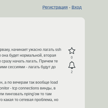
Регистрация
-
Вход
рваку, начинает ужасно лагать ssh
и она будет нормальной, вторая
0
 сразу начать лагать. Причем те
ми сессиями - лагать будут до
2
н, а по вечерам так вообще load
itor - tcp connections винды, в
ли пинговать nping'ом то там
то какая то сетевая проблема, но