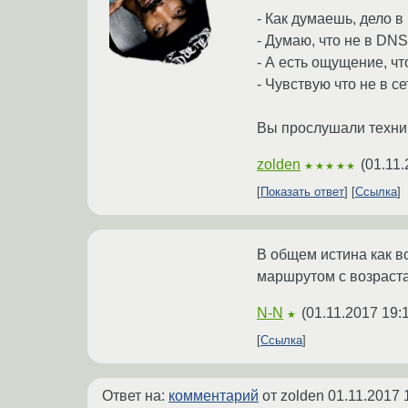
- Как думаешь, дело 
- Думаю, что не в DNS
- А есть ощущение, чт
- Чувствую что не в се
Вы прослушали технич
zolden
(
01.11.
★★★★★
Показать ответ
Ссылка
В общем истина как вс
маршрутом с возраста
N-N
(
01.11.2017 19:
★
Ссылка
Ответ на:
комментарий
от zolden
01.11.2017 