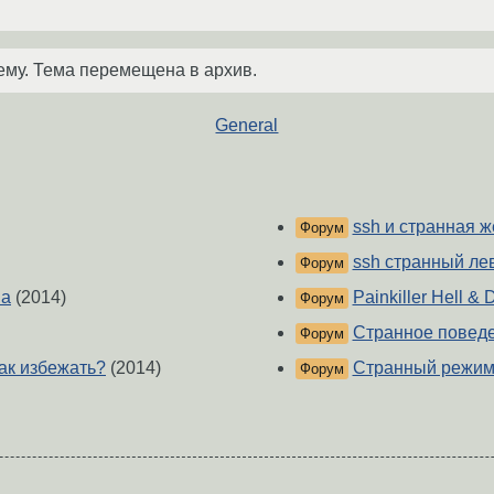
ему. Тема перемещена в архив.
General
ssh и странная ж
Форум
ssh странный лев
Форум
ва
(2014)
Painkiller Hell 
Форум
Странное поведе
Форум
как избежать?
(2014)
Странный режим
Форум