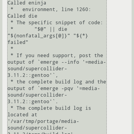
Called eninja

 *   environment, line 1260:  
Called die

 * The specific snippet of code:

 *       "$@" || die 
"${nonfatal_args[@]}" "${*} 
failed"

 * 

 * If you need support, post the 
output of `emerge --info '=media-
sound/supercollider-
3.11.2::gentoo'`,

 * the complete build log and the 
output of `emerge -pqv '=media-
sound/supercollider-
3.11.2::gentoo'`.

 * The complete build log is 
located at 
'/var/tmp/portage/media-
sound/supercollider-