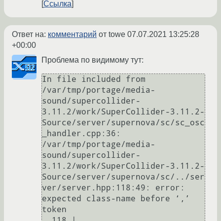
Ссылка
Ответ на:
комментарий
от towe
07.07.2021 13:25:28
+00:00
Проблема по видимому тут:
In file included from 
/var/tmp/portage/media-
sound/supercollider-
3.11.2/work/SuperCollider-3.11.2-
Source/server/supernova/sc/sc_osc
_handler.cpp:36:

/var/tmp/portage/media-
sound/supercollider-
3.11.2/work/SuperCollider-3.11.2-
Source/server/supernova/sc/../ser
ver/server.hpp:118:49: error: 
expected class-name before ‘,’ 
token

  118 |                     