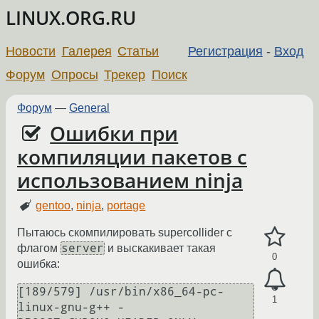
LINUX.ORG.RU
Новости
Галерея
Статьи
Регистрация
-
Вход
Форум
Опросы
Трекер
Поиск
Форум
—
General
Ошибки при
компиляции пакетов с
использованием ninja
gentoo
,
ninja
,
portage
Пытаюсь скомпилировать supercollider с
server
флагом
и выскакивает такая
0
ошибка:
[189/579] /usr/bin/x86_64-pc-
1
linux-gnu-g++ -