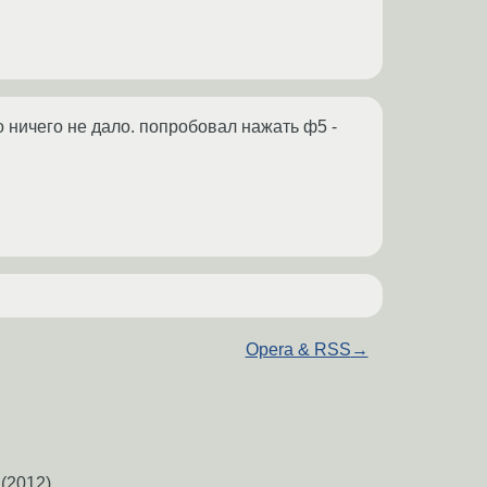
о ничего не дало. попробовал нажать ф5 -
Opera & RSS
→
(2012)