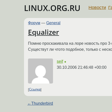
LINUX.ORG.RU
Новости
Г
Форум
—
General
Equalizer
Помню проскакивала на лоре новость про 3
Существут ли чтото подобное, только с неск
seif
★
30.10.2006 21:46:48 +00:00
Ссылка
←
Thunderbird