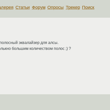
алерея
Статьи
Форум
Опросы
Трекер
Поиск
-полосный эквалайзер для алсы.
олькно большим количеством полос ;) ?