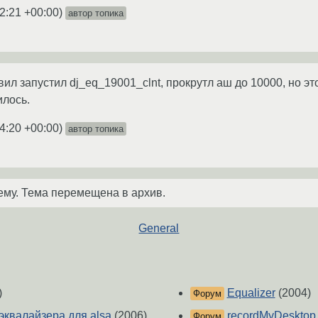
2:21 +00:00
)
автор топика
ил запустил dj_eq_19001_clnt, прокрутл аш до 10000, но эт
илось.
4:20 +00:00
)
автор топика
ему. Тема перемещена в архив.
General
)
Equalizer
(2004)
Форум
эквалайзера для alsa
(2006)
recordMyDesktop
Форум