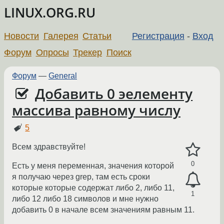
LINUX.ORG.RU
Новости
Галерея
Статьи
Регистрация
-
Вход
Форум
Опросы
Трекер
Поиск
Форум
—
General
Добавить 0 эелементу
массива равному числу
5
Всем здравствуйте!
0
Есть у меня переменная, значения которой
я получаю через grep, там есть сроки
которые которые содержат либо 2, либо 11,
1
либо 12 либо 18 символов и мне нужно
добавить 0 в начале всем значениям равным 11.