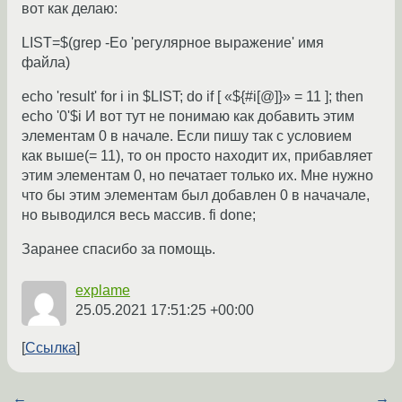
вот как делаю:
LIST=$(grep -Eo 'регулярное выражение' имя
файла)
echo 'result' for i in $LIST; do if [ «${#i[@]}» = 11 ]; then
echo '0'$i И вот тут не понимаю как добавить этим
элементам 0 в начале. Если пишу так с условием
как выше(= 11), то он просто находит их, прибавляет
этим элементам 0, но печатает только их. Мне нужно
что бы этим элементам был добавлен 0 в начачале,
но выводился весь массив. fi done;
Заранее спасибо за помощь.
explame
25.05.2021 17:51:25 +00:00
Ссылка
←
→