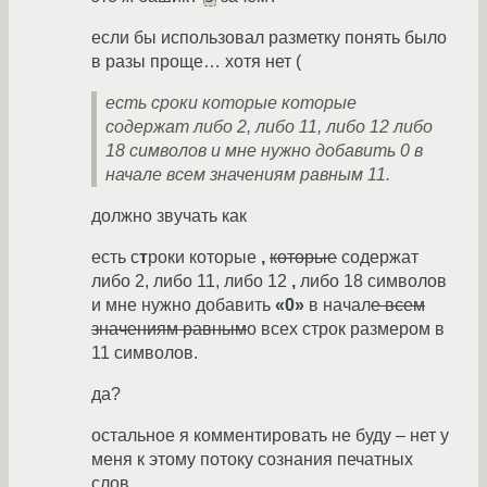
если бы использовал разметку понять было
в разы проще… хотя нет (
есть сроки которые которые
содержат либо 2, либо 11, либо 12 либо
18 символов и мне нужно добавить 0 в
начале всем значениям равным 11.
должно звучать как
есть с
т
роки которые
,
которые
содержат
либо 2, либо 11, либо 12
,
либо 18 символов
и мне нужно добавить
«
0
»
в начал
е всем
значениям равным
о всех строк размером в
11 символов.
да?
остальное я комментировать не буду – нет у
меня к этому потоку сознания печатных
слов…