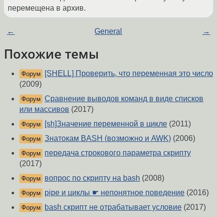
перемещена в архив.
←
General
→
Похожие темы
[SHELL] Проверить, что переменная это число
Форум
(2009)
Сравнение выводов команд в виде списков
Форум
или массивов
(2017)
[sh]Значение переменной в цикле
(2011)
Форум
Знатокам BASH (возможно и AWK)
(2006)
Форум
передача строкового параметра скрипту
Форум
(2017)
вопрос по скрипту на bash
(2008)
Форум
pipe и циклы ☛ непонятное поведение
(2016)
Форум
bash скрипт не отрабатывает условие
(2017)
Форум