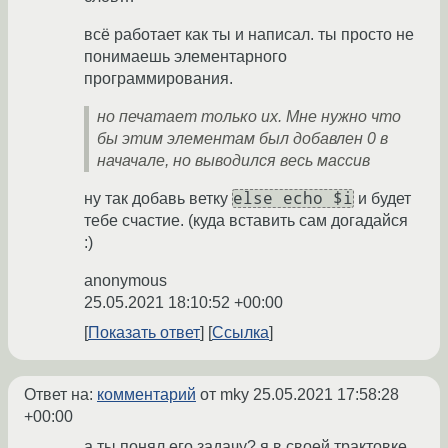
всё работает как ты и написал. ты просто не
понимаешь элементарного
программирования.
но печатает только их. Мне нужно что
бы этим элементам был добавлен 0 в
начачале, но выводился весь массив
else echo $i
ну так добавь ветку
и будет
тебе счастие. (куда вставить сам догадайся
:)
anonymous
25.05.2021 18:10:52 +00:00
Показать ответ
Ссылка
Ответ на:
комментарий
от mky
25.05.2021 17:58:28
+00:00
а ты понял его задачу? я в своей трактовке