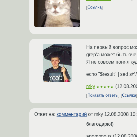
Ссылка
На первый вопрос можн
grep'а может быть оч
Я не совсем понял ку
echo "$result" | sed s/^/$
mky
(
12.08.20
★★★★★
Показать ответы
Ссылка
Ответ на:
комментарий
от mky
12.08.2008 10
благодарю!)
anonymous
(
12.08.200