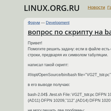
LINUX.ORG.RU
Новости
Г
Форум
—
Development
вопрос по скрипту на b
Привет!
Помогите решить задачу: если в файле есть
строки, предваряя их символом табуляции.
написал такой скрипт:
#!/opt/OpenSource/bin/bash file="VG2T_tstr.pc"; re
в его выводе получаю:
bash-2.04$ ./test.sh File: VG2T_tstr.pc DFP
(AD11) DFPN 10209,"112",(AD14) DFPN 10207
не могу решить две проблемы: