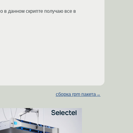
го в данном скрипте получаю все в
сборка rpm пакета
→