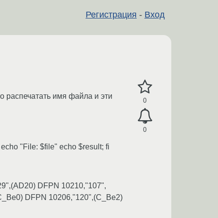
Регистрация
-
Вход
о распечатать имя файла и эти
0
0
echo "File: $file" echo $result; fi
129",(AD20) DFPN 10210,"107",
C_Be0) DFPN 10206,"120",(C_Be2)