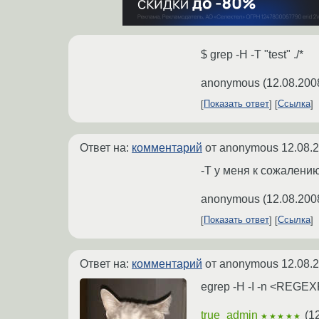
$ grep -H -T "test" ./*
anonymous
(
12.08.200
Показать ответ
Ссылка
Ответ на:
комментарий
от anonymous
12.08.
-T у меня к сожалению
anonymous
(
12.08.200
Показать ответ
Ссылка
Ответ на:
комментарий
от anonymous
12.08.
egrep -H -I -n <REG
true_admin
(
1
★★★★★