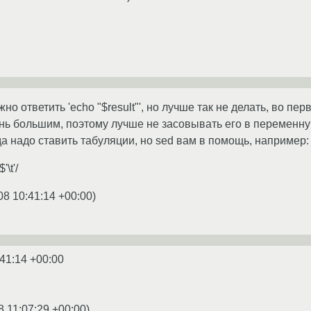
о ответить 'echo "$result"', но лучше так не делать, во пер
ень большим, поэтому лучше не засовывать его в переменн
да надо ставить табуляции, но sed вам в помощь, например:
'\t'/
08 10:41:14 +00:00
)
:41:14 +00:00
8 11:07:29 +00:00
)