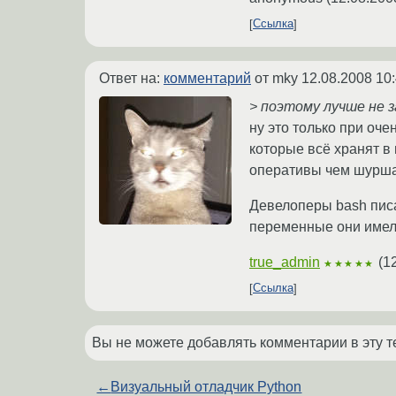
Ссылка
Ответ на:
комментарий
от mky
12.08.2008 10
> поэтому лучше не 
ну это только при оч
которые всё хранят в
оперативы чем шурша
Девелоперы bash писа
переменные они имели
true_admin
(
1
★★★★★
Ссылка
Вы не можете добавлять комментарии в эту т
←
Визуальный отладчик Python