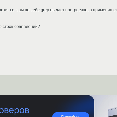
оки, т.е. сам по себе grep выдает построечно, а применяя е
ло строк-совпадений?