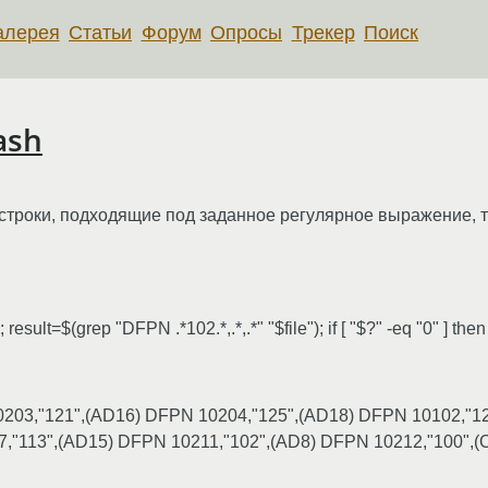
алерея
Статьи
Форум
Опросы
Трекер
Поиск
ash
 строки, подходящие под заданное регулярное выражение, т
sult=$(grep "DFPN .*102.*,.*,.*" "$file"); if [ "$?" -eq "0" ] then 
N 10203,"121",(AD16) DFPN 10204,"125",(AD18) DFPN 10102,"
,"113",(AD15) DFPN 10211,"102",(AD8) DFPN 10212,"100",(