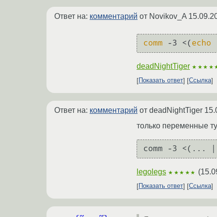
Ответ на:
комментарий
от Novikov_A
15.09.2
comm
 -3 <(
echo
deadNightTiger
★★★★
Показать ответ
Ссылка
Ответ на:
комментарий
от deadNightTiger
15.
только переменные т
comm -3 <(... |
legolegs
(
15.0
★★★★★
Показать ответ
Ссылка