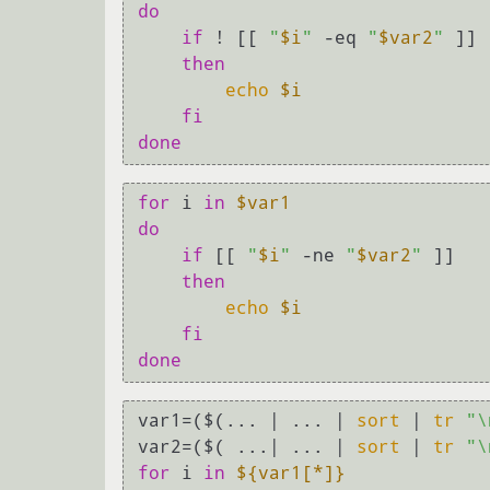
do
if
 ! [[ 
"
$i
"
 -eq 
"
$var2
"
 ]]

then
echo
$i
fi
done
for
 i 
in
$var1
do
if
 [[ 
"
$i
"
 -ne 
"
$var2
"
 ]]

then
echo
$i
fi
done
var1=($(... | ... | 
sort
 | 
tr
"\
var2=($( ...| ... | 
sort
 | 
tr
"\
for
 i 
in
${var1[*]}