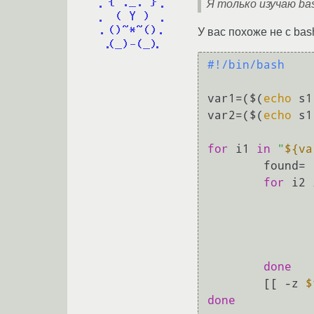
Я только изучаю ba
У вас похоже не с ba
#!/bin/bash
var1=($(
echo
 s1
var2=($(
echo
 s1
for
 i1 
in
"
${va
        found=

for
 i2 
                    
done
        [[ -z 
$
done