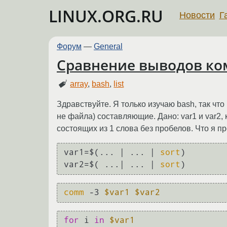
LINUX.ORG.RU
Новости
Г
Форум
—
General
Сравнение выводов ком
array
,
bash
,
list
Здравствуйте. Я только изучаю bash, так чт
не файла) составляющие. Дано: var1 и var2,
состоящих из 1 слова без пробелов. Что я п
var1=$(... | ... | 
sort
)

var2=$( ...| ... | 
sort
)
comm
 -3 
$var1
$var2
for
 i 
in
$var1