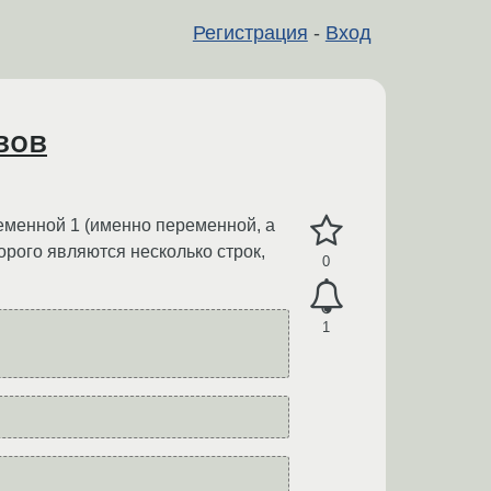
Регистрация
-
Вход
вов
ременной 1 (именно переменной, а
орого являются несколько строк,
0
1