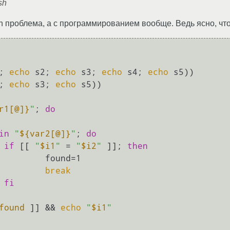
sh
sh проблема, а с программированием вообще. Ведь ясно, ч
; 
echo
 s2; 
echo
 s3; 
echo
 s4; 
echo
 s5))

; 
echo
 s3; 
echo
 s5))

r1[@]}
"
; 
do
in
"
${var2[@]}
"
; 
do
if
 [[ 
"
$i1
"
 = 
"
$i2
"
 ]]; 
then
    found=1

break
fi
found
 ]] && 
echo
"
$i1
"