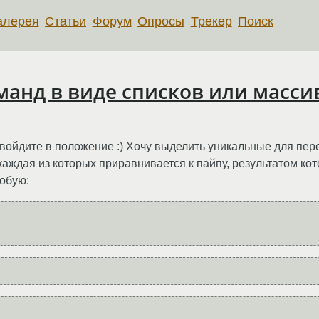
алерея
Статьи
Форум
Опросы
Трекер
Поиск
анд в виде списков или масси
о войдите в положение :) Хочу выделить уникальные для пе
 каждая из которых приравнивается к пайпу, результатом кот
робую: