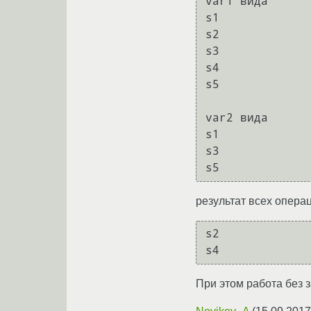
var1 вида

s1

s2

s3

s4

s5

var2 вида

s1

s3

результат всех опера
s2

При этом работа без 