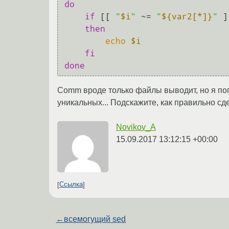
do
if
 [[ 
"
$i
"
 ~= 
"
${var2[*]}
"
 ]
then
echo
$i
fi
done
Comm вроде только файлы выводит, но я по
уникальных... Подскажите, как правильно сде
Novikov_A
15.09.2017 13:12:15 +00:00
Ссылка
←
всемогущий sed