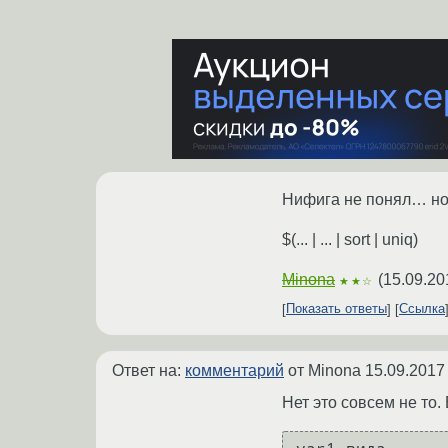
Нифига не понял… но
$(... | ... | sort | uniq)
Minona
(
15.09.20
★★☆
Показать ответы
Ссылка
Ответ на:
комментарий
от Minona
15.09.2017
Нет это совсем не то.