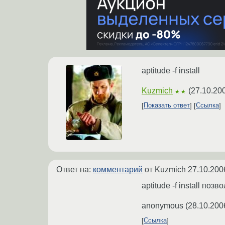
aptitude -f install
Kuzmich
(
27.10.20
★★
Показать ответ
Ссылка
Ответ на:
комментарий
от Kuzmich
27.10.200
aptitude -f install п
anonymous
(
28.10.200
Ссылка