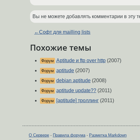
Вы не можете добавлять комментарии в эту т
←
Софт для mailling lists
Похожие темы
Aptitude и ftp over http
(2007)
Форум
aptitude
(2007)
Форум
debian aptitude
(2008)
Форум
aptitude update??
(2011)
Форум
[aptitude] троллинг
(2011)
Форум
О Сервере
-
Правила форума
-
Разметка Markdown