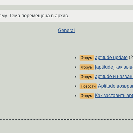
ему. Тема перемещена в архив.
General
aptitude update
(2
Форум
[aptitude] как в
Форум
aptitude и назва
Форум
Aptitude возвр
Новости
Как заставить ap
Форум