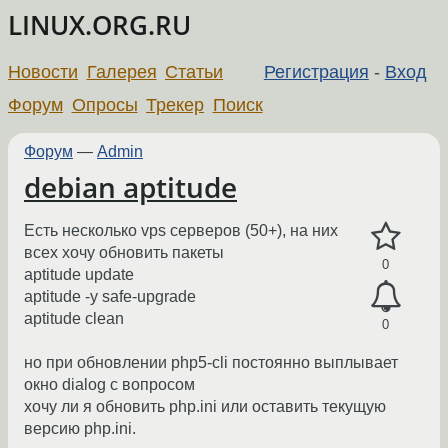
LINUX.ORG.RU
Новости
Галерея
Статьи
Регистрация
-
Вход
Форум
Опросы
Трекер
Поиск
Форум
—
Admin
debian aptitude
Есть несколько vps серверов (50+), на них
всех хочу обновить пакеты
0
aptitude update
aptitude -y safe-upgrade
aptitude clean
0
но при обновлении php5-cli постоянно выплывает
окно dialog с вопросом
хочу ли я обновить php.ini или оставить текущую
версию php.ini.