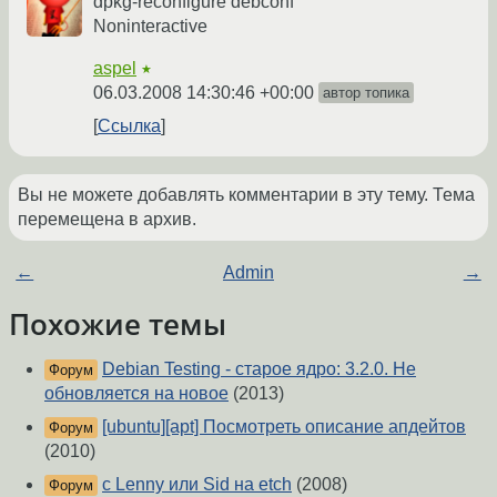
dpkg-reconfigure debconf
Noninteractive
aspel
★
06.03.2008 14:30:46 +00:00
автор топика
Ссылка
Вы не можете добавлять комментарии в эту тему. Тема
перемещена в архив.
←
Admin
→
Похожие темы
Debian Testing - старое ядро: 3.2.0. Не
Форум
обновляется на новое
(2013)
[ubuntu][apt] Посмотреть описание апдейтов
Форум
(2010)
с Lenny или Sid на etch
(2008)
Форум