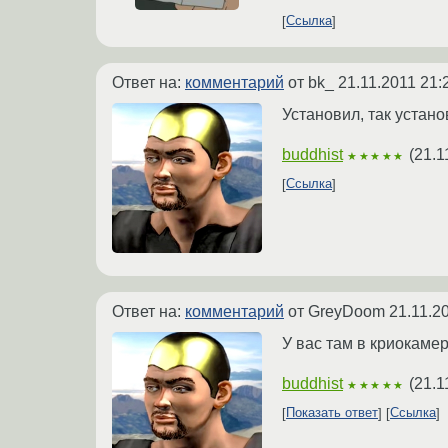
Ссылка
Ответ на:
комментарий
от bk_
21.11.2011 21:
Установил, так установ
buddhist
(
21.1
★★★★★
Ссылка
Ответ на:
комментарий
от GreyDoom
21.11.2
У вас там в криокамер
buddhist
(
21.1
★★★★★
Показать ответ
Ссылка