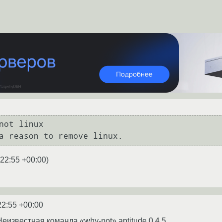
not linux

:22:55 +00:00
)
22:55 +00:00
 Неизвестная команда «why-not» aptitude 0.4.5