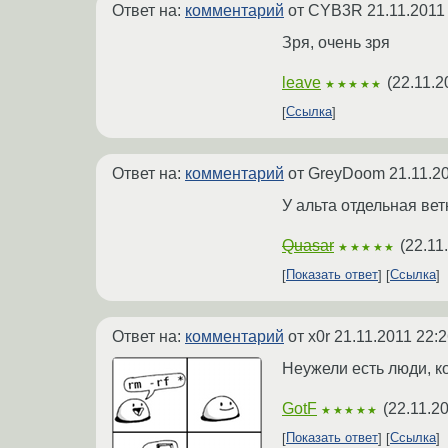
Ответ на:
комментарий
от CYB3R
21.11.2011
Зря, очень зря
leave
(
22.11.2
★★★★★
Ссылка
Ответ на:
комментарий
от GreyDoom
21.11.2
У альта отдельная вет
Quasar
(
22.11
★★★★★
Показать ответ
Ссылка
Ответ на:
комментарий
от x0r
21.11.2011 22:2
Неужели есть люди, к
GotF
(
22.11.2
★★★★★
Показать ответ
Ссылка