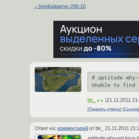
←
[nvidia]кактус-290.10
# aptitude why-
bk_
(
21.11.2011 21
★★
Показать ответы
Ссылка
Ответ на:
комментарий
от bk_
21.11.2011 21:
aptitude why-not linux