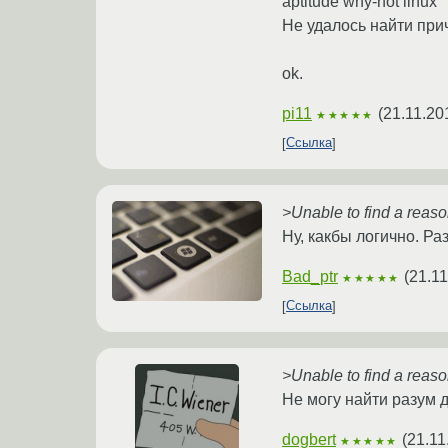
aptitude why-not linux
Не удалось найти прич
ok.
pi11
(
21.11.20
★★★★★
Ссылка
>Unable to find a reason
Ну, какбы логично. Ра
Bad_ptr
(
21.11
★★★★★
Ссылка
>Unable to find a reason
Не могу найти разум д
dogbert
(
21.11
★★★★★