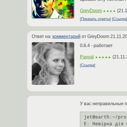
GreyDoom
(
21.
★★★★
Показать ответы
Ссылка
Ответ на:
комментарий
от GreyDoom
21.11.2
0.6.4 - работает
Pavval
(
21.11.
★★★★★
Ссылка
У вас неправильные 
jet@earth:~/pro
E: Невірна дія w