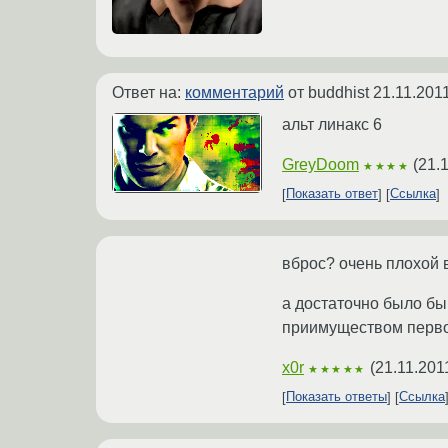
Ответ на:
комментарий
от buddhist
21.11.201
альт линакс 6
GreyDoom
(
21.
★★★★
Показать ответ
Ссылка
вброс? очень плохой в
а достаточно было бы 
приимуществом перво
x0r
(
21.11.201
★★★★★
Показать ответы
Ссылка