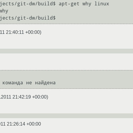
jects/git-dw/build$ apt-get why linux

hy

jects/git-dw/build$
11 21:40:11 +00:00
)
.2011 21:42:19 +00:00
)
011 21:26:14 +00:00