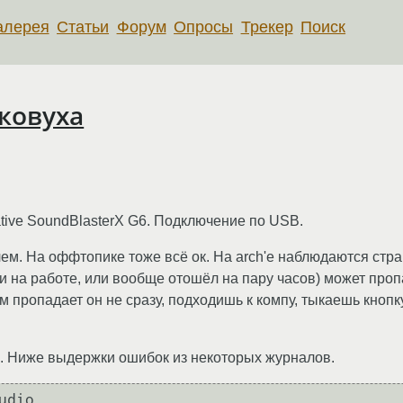
алерея
Статьи
Форум
Опросы
Трекер
Поиск
уковуха
ative SoundBlasterX G6. Подключение по USB.
лем. На оффтопике тоже всё ок. На arch'e наблюдаются стра
ли на работе, или вообще отошёл на пару часов) может проп
м пропадает он не сразу, подходишь к компу, тыкаешь кноп
. Ниже выдержки ошибок из некоторых журналов.
dio
