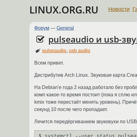
LINUX.ORG.RU
Новости
Г
Форум
—
General
pulseaudio и usb-зв
pulseaudio
,
usb audio
Всем привет.
Дистрибутив Arch Linux. Звуковая карта Cre
На Debian'e года 2 назад работало без проб
комп какое-то время постоит (пока я сплю и
kmix тоже перестаёт менять уровень). Причё
секунд 10 после чего пропадает.
Лечится передёргиванием звуковухи по USB
$ systemctl --user status pulseau