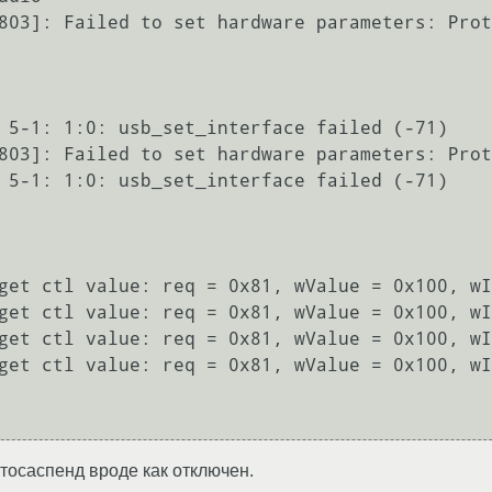
803]: Failed to set hardware parameters: Prot
 5-1: 1:0: usb_set_interface failed (-71)

803]: Failed to set hardware parameters: Prot
 5-1: 1:0: usb_set_interface failed (-71)

get ctl value: req = 0x81, wValue = 0x100, wI
get ctl value: req = 0x81, wValue = 0x100, wI
get ctl value: req = 0x81, wValue = 0x100, wI
get ctl value: req = 0x81, wValue = 0x100, wI
втосаспенд вроде как отключен.