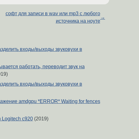
софт для записи в wav или mp3 с любого
→
источника на ноуте
азделить входы/выходы звуковухи в
ывается работать, переводит звук на
19)
азделить входы/выходы звуковухи в
ажение amdgpu *ERROR* Waiting for fences
 Logitech c920
(2019)