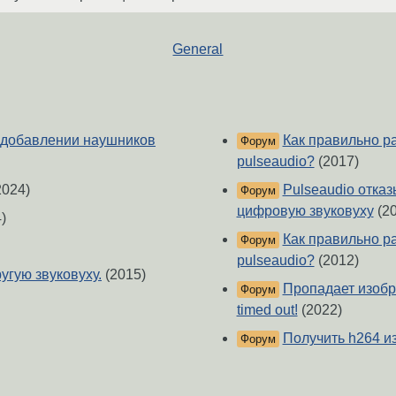
General
и добавлении наушников
Как правильно р
Форум
pulseaudio?
(2017)
2024)
Pulseaudio отказ
Форум
цифровую звуковуху
(20
)
Как правильно р
Форум
pulseaudio?
(2012)
ругую звуковуху.
(2015)
Пропадает изобр
Форум
timed out!
(2022)
Получить h264 из
Форум