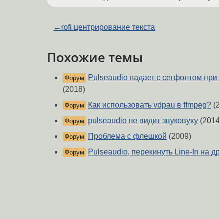
←
rofi центрирование текста
Похожие темы
Pulseaudio падает с сегфолтом пр
Форум
(2018)
Как использовать vdpau в ffmpeg?
(
Форум
pulseaudio не видит звуковуху
(2014
Форум
Проблема с флешкой
(2009)
Форум
Pulseaudio, перекинуть Line-In на д
Форум