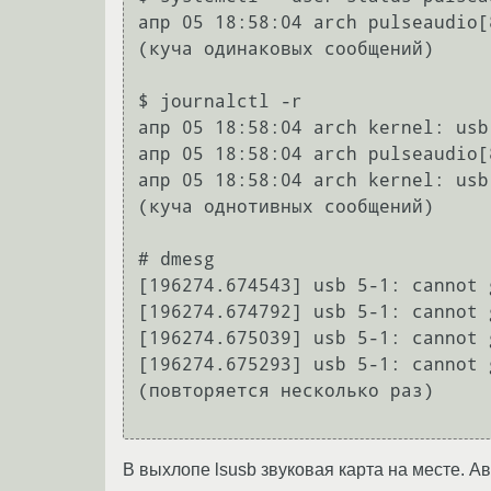
апр 05 18:58:04 arch pulseaudio[
(куча одинаковых сообщений)

$ journalctl -r

апр 05 18:58:04 arch kernel: usb
апр 05 18:58:04 arch pulseaudio[
апр 05 18:58:04 arch kernel: usb
(куча однотивных сообщений)

# dmesg

[196274.674543] usb 5-1: cannot 
[196274.674792] usb 5-1: cannot 
[196274.675039] usb 5-1: cannot 
[196274.675293] usb 5-1: cannot 
(повторяется несколько раз)

В выхлопе lsusb звуковая карта на месте. А