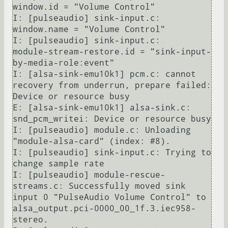
window.id = "Volume Control"

I: [pulseaudio] sink-input.c:     
window.name = "Volume Control"

I: [pulseaudio] sink-input.c:     
module-stream-restore.id = "sink-input-
by-media-role:event"

I: [alsa-sink-emu10k1] pcm.c: cannot 
recovery from underrun, prepare failed: 
Device or resource busy

E: [alsa-sink-emu10k1] alsa-sink.c: 
snd_pcm_writei: Device or resource busy

I: [pulseaudio] module.c: Unloading 
"module-alsa-card" (index: #8).

I: [pulseaudio] sink-input.c: Trying to 
change sample rate

I: [pulseaudio] module-rescue-
streams.c: Successfully moved sink 
input 0 "PulseAudio Volume Control" to 
alsa_output.pci-0000_00_1f.3.iec958-
stereo.
