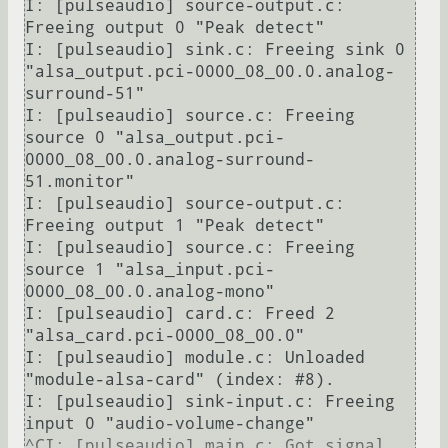
I: [pulseaudio] source-output.c: 
Freeing output 0 "Peak detect"

I: [pulseaudio] sink.c: Freeing sink 0 
"alsa_output.pci-0000_08_00.0.analog-
surround-51"

I: [pulseaudio] source.c: Freeing 
source 0 "alsa_output.pci-
0000_08_00.0.analog-surround-
51.monitor"

I: [pulseaudio] source-output.c: 
Freeing output 1 "Peak detect"

I: [pulseaudio] source.c: Freeing 
source 1 "alsa_input.pci-
0000_08_00.0.analog-mono"

I: [pulseaudio] card.c: Freed 2 
"alsa_card.pci-0000_08_00.0"

I: [pulseaudio] module.c: Unloaded 
"module-alsa-card" (index: #8).

I: [pulseaudio] sink-input.c: Freeing 
input 0 "audio-volume-change"

^CI: [pulseaudio] main.c: Got signal 