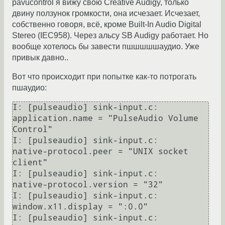
pavucontrol я вижу свою Creative Audigy, только
двину ползунок громкости, она исчезает. Исчезает,
собственно говоря, всё, кроме Built-In Audio Digital
Stereo (IEC958). Через альсу SB Audigy работает. Но
вообще хотелось бы завести пшшшшшаудио. Уже
привык давно..
Вот что происходит при попытке как-то потрогать
пшаудио:
I: [pulseaudio] sink-input.c:     
application.name = "PulseAudio Volume 
Control"

I: [pulseaudio] sink-input.c:     
native-protocol.peer = "UNIX socket 
client"

I: [pulseaudio] sink-input.c:     
native-protocol.version = "32"

I: [pulseaudio] sink-input.c:     
window.x11.display = ":0.0"

I: [pulseaudio] sink-input.c:     