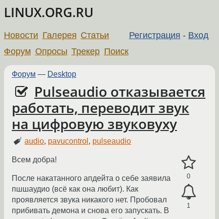
LINUX.ORG.RU
Новости
Галерея
Статьи
Регистрация
-
Вход
Форум
Опросы
Трекер
Поиск
Форум
—
Desktop
Pulseaudio отказывается
работать, переводит звук
на цифровую звуковуху
audio
,
pavucontrol
,
pulseaudio
Всем добра!
0
После накатанного апдейта о себе заявила
пшшаудио (всё как она любит). Как
проявляется звука никакого нет. Пробовал
1
прибивать демона и снова его запускать. В