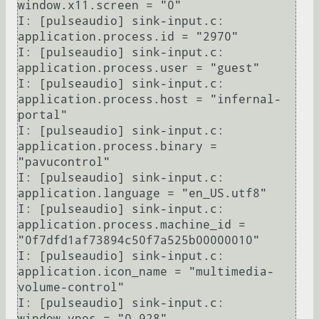
window.x11.screen = "0"

I: [pulseaudio] sink-input.c:     
application.process.id = "2970"

I: [pulseaudio] sink-input.c:     
application.process.user = "guest"

I: [pulseaudio] sink-input.c:     
application.process.host = "infernal-
portal"

I: [pulseaudio] sink-input.c:     
application.process.binary = 
"pavucontrol"

I: [pulseaudio] sink-input.c:     
application.language = "en_US.utf8"

I: [pulseaudio] sink-input.c:     
application.process.machine_id = 
"0f7dfd1af73894c50f7a525b00000010"

I: [pulseaudio] sink-input.c:     
application.icon_name = "multimedia-
volume-control"

I: [pulseaudio] sink-input.c:     
window.vpos = "0.928"
