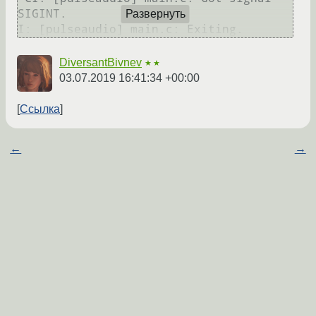
SIGINT.

Развернуть
DiversantBivnev
★★
03.07.2019 16:41:34 +00:00
Ссылка
←
→
https://bbs.archlinux.org/viewtopic.php?
id=246758