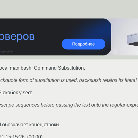
са, man bash, Command Substitution.
kquote form of substitution is used, backslash retains its litera
 скобок у sed:
cape sequences before passing the text onto the regular-expr
ed обозначает конец строки.
21 15:15:26 +00:00
)