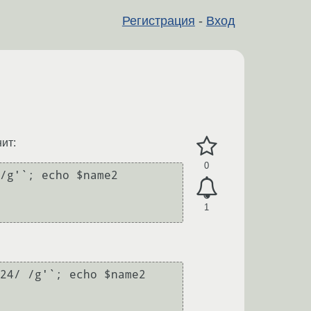
Регистрация
-
Вход
ит:
0
/g'`; echo $name2

1
24/ /g'`; echo $name2
