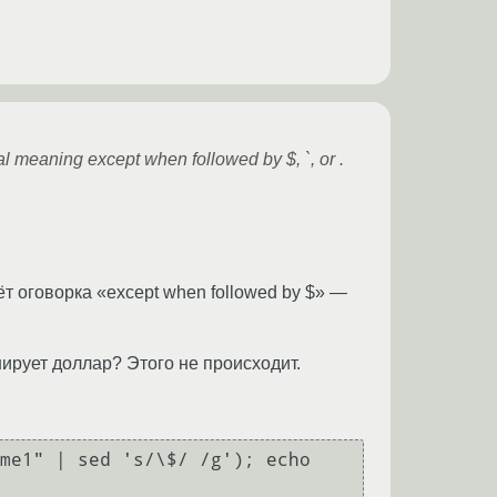
ral meaning except when followed by $, `, or .
дёт оговорка «except when followed by $» —
ирует доллар? Этого не происходит.
me1" | sed 's/\$/ /g'); echo 