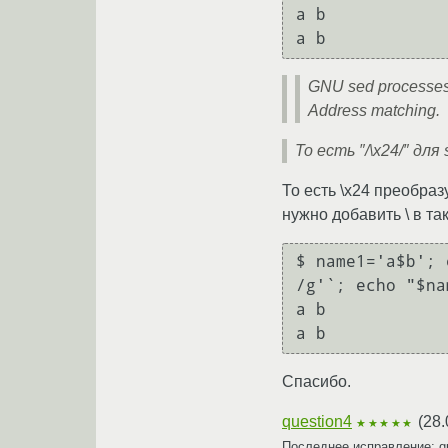
a b

GNU sed processes 
Address matching.
То есть ″/\x24/″ дл
То есть \x24 преобра
нужно добавить \ в так
$ name1='a$b'; 
/g'`; echo "$nam
a b

Спасибо.
question4
(
28.
★★★★★
Последнее исправление: q