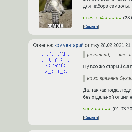
для набора символы, 
question4
(
28.
★★★★★
Ссылка
Ответ на:
комментарий
от mky
28.02.2021 21
(command) — это н
Ну все же старый синт
но во времена Syst
Да, так как тогда люд
без отдельной опции н
vodz
(
01.03.2
★★★★★
Ссылка