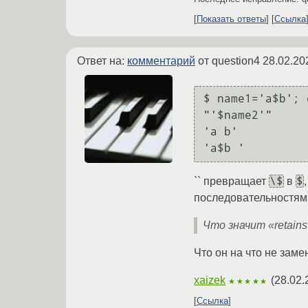
Показать ответы
Ссылка
Ответ на:
комментарий
от question4
28.02.20
$ name1='a$b'; 
"'$name2'"

'a b'

\$
$
`` превращает
в
последовательностями
Что значит «retains 
Что он на что не заме
xaizek
(
28.02.
★★★★★
Ссылка