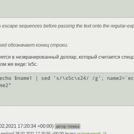
escape sequences before passing the text onto the regular-exp
я sed обозначает конец строки.
зуется в неэкранированный доллар, который считается спец
ом же виде: \x5c.
echo $name1 | sed 's/\x5c\x24/ /g'; name2=`ec
e2"

02.2021 17:20:34 +00:00
)
автор топика
uestion4
28.02.2021 17:20:55 +00:00
(всего
исправлений: 1
)