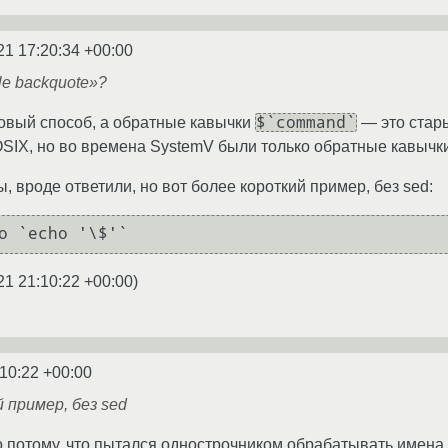
21 17:20:34 +00:00
le backquote»?
$`command`
овый способ, а обратные кавычки
— это стары
OSIX, но во времена SystemV были только обратные кавычки
 вроде ответили, но вот более короткий пример, без sed:
21 21:10:22 +00:00
)
:10:22 +00:00
 пример, без sed
 потому, что пытался однострочником обрабатывать имена