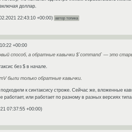
включая доллар.
02.2021 22:43:10 +00:00
)
автор топика
:10:22 +00:00
овый способ, а обратные кавычки $`command` — это стар
аксис без $ в начале.
emV были только обратные кавычки.
и подходили к синтаксису строже. Сейчас же, вложенные кавы
е работает, или работает по разному в разных версиях типа 
021 07:37:55 +00:00
)