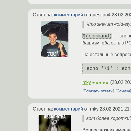
Ответ на:
комментарий
от question4
28.02.20
Что значит «old-sty
$(command)
— это н
башизм, оба есть в P
На остальные вопросы,
mky
(
28.02.20
★★★★★
Показать ответы
Ссылка
Ответ на:
комментарий
от mky
28.02.2021 21
вот более короткий
Вопрос возник именно