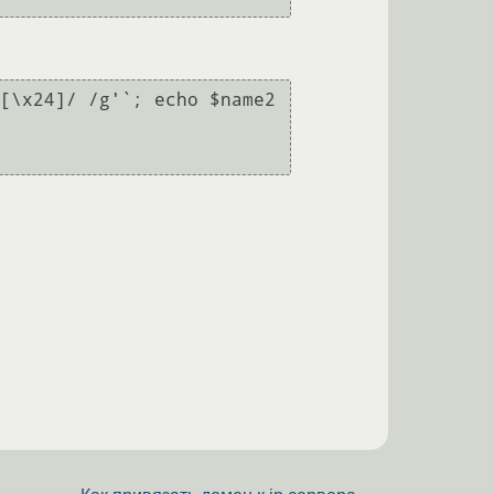
[\x24]/ /g'`; echo $name2
