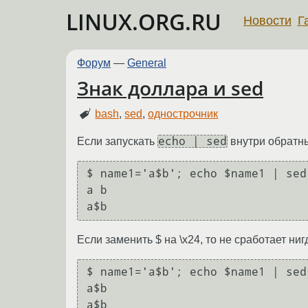
LINUX.ORG.RU
Новости
Г
Форум
—
General
Знак доллара и sed
bash
,
sed
,
однострочник
echo | sed
Если запускать
внутри обратны
$ name1='a$b'; echo $name1 | sed
a b

Если заменить $ на \x24, то не сработает ниг
$ name1='a$b'; echo $name1 | sed
a$b 
