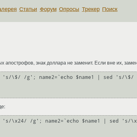
алерея
Статьи
Форум
Опросы
Трекер
Поиск
х апострофов, знак доллара не заменит. Если вне их, замен
 's/\$/ /g'; name2=`echo $name1 | sed 's/\$/ 
де:
 's/\x24/ /g'; name2=`echo $name1 | sed 's/\x