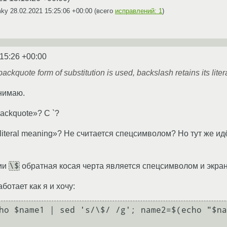
mky
28.02.2021 15:25:06 +00:00
(всего
исправлений: 1
)
:15:26 +00:00
ackquote form of substitution is used, backslash retains its lite
онимаю.
backquote»? С `?
ts literal meaning»? Не считается спецсимволом? Но тут же и
\$
ции
обратная косая черта является спецсимволом и экран
ботает как я и хочу:
ho $name1 | sed 's/\$/ /g'; name2=$(echo "$na