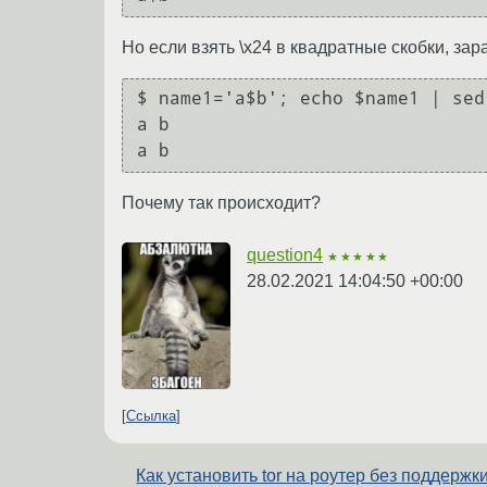
Но если взять \x24 в квадратные скобки, зар
$ name1='a$b'; echo $name1 | sed
a b

Почему так происходит?
question4
★★★★★
28.02.2021 14:04:50 +00:00
Ссылка
Как установить tor на роутер без поддержк