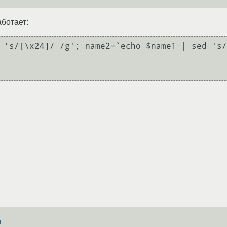
аботает:
 's/[\x24]/ /g'; name2=`echo $name1 | sed 's/
и