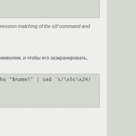
ression matching of the s/// command and
символом, и чтобы его заэкранировать,
ho "$name1" | sed 's/\x5c\x24/ 