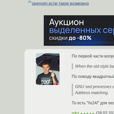
←
openvpn если такое возможно
По первой части вопро
When the old-style bac
По поводу квадратный
GNU sed processes es
Address matching.
То есть ″/\x24/″ для s
mky
(
28.02.20
★★★★★