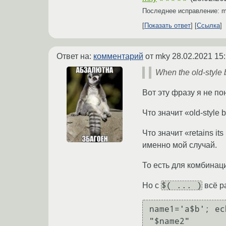
Последнее исправление: 
Показать ответ
Ссылка
Ответ на:
комментарий
от mky
28.02.2021 15
When the old-style b
Вот эту фразу я не п
Что значит «old-style 
Что значит «retains i
именно мой случай.
То есть для комбина
$( ... )
Но с
всё ра
name1='a$b'; ec
"$name2"
