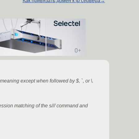
Как привязать домен к ip сервера
→
l meaning except when followed by $, `, or \.
ession matching of the s/// command and