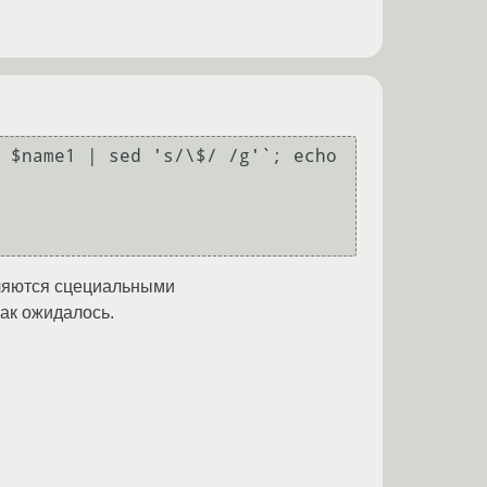
 $name1 | sed 's/\$/ /g'`; echo 
\ являются сцециальными
как ожидалось.