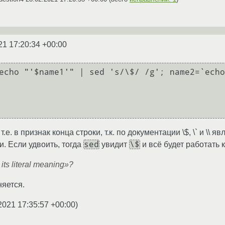
21 17:20:34 +00:00
echo "'$name1'" | sed 's/\$/ /g'; name2=`echo
, т.е. в признак конца строки, т.к. по документации \$, \` и \
sed
\$
. Если удвоить, тогда
увидит
и всё будет работать 
its literal meaning»?
няется.
2021 17:35:57 +00:00
)