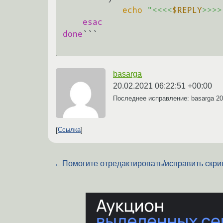
echo
"<<<<
$REPLY
>>>>
esac
done
```

basarga
20.02.2021 06:22:51 +00:00
Последнее исправление: basarga
20
Ссылка
←
Помогите отредактировать/исправить скрип