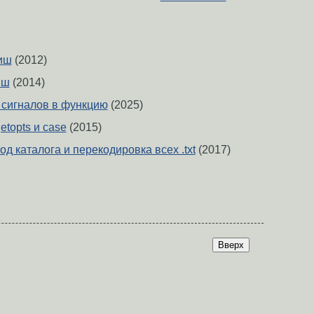
иш
(2012)
иш
(2014)
 сигналов в функцию
(2025)
topts и case
(2015)
д каталога и перекодировка всех .txt
(2017)
Вверх