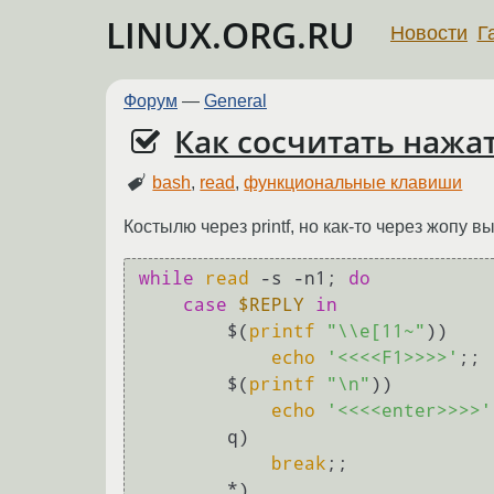
LINUX.ORG.RU
Новости
Г
Форум
—
General
Как сосчитать наж
bash
,
read
,
функциональные клавиши
Костылю через printf, но как-то через жопу 
while
read
 -s -n1; 
do
case
$REPLY
in
        $(
printf
"\\e[11~"
))

echo
'<<<<F1>>>>'
;;

        $(
printf
"\n"
))

echo
'<<<<enter>>>>'
        q)  

break
;;

        *)  
