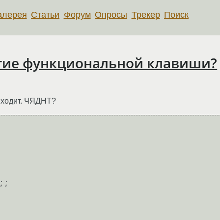
алерея
Статьи
Форум
Опросы
Трекер
Поиск
атие функциональной клавиши?
выходит. ЧЯДНТ?
;;
