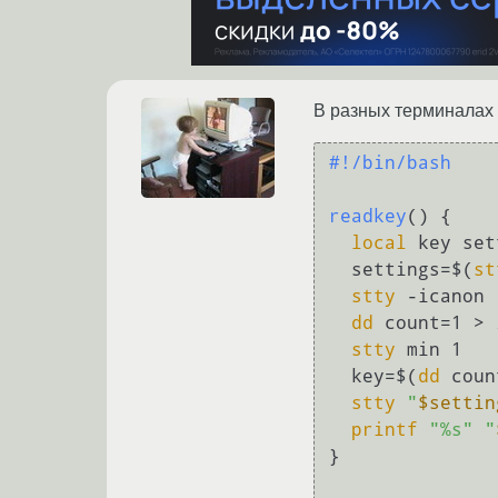
В разных терминалах 
#!/bin/bash
readkey
() {

local
 key set
  settings=$(
st
stty
 -icanon 
dd
 count=1 > 
stty
 min 1   
  key=$(
dd
 coun
stty
"
$settin
printf
"%s"
"
}
