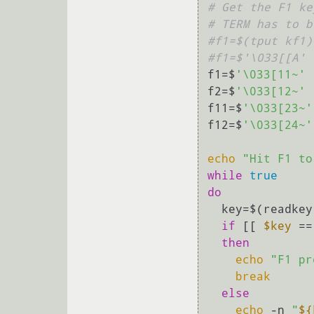
# Get the F1 ke
# TERM has to b
#f1=$(tput kf1)
#f1=$'\033[[A'
f1=$
'\033[11~'
f2=$
'\033[12~'
f11=$
'\033[23~'
f12=$
'\033[24~'
echo
"Hit F1 to
while
true
do
  key=$(readkey)

if
 [[ 
$key
 ==
then
echo
"F1 pr
break
else
echo
 -n 
"
${