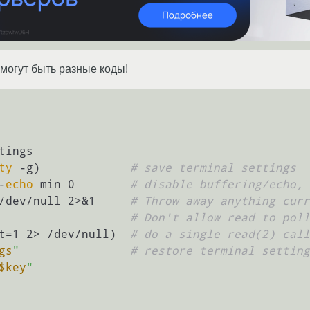
могут быть разные коды!
tings

ty
 -g)             
# save terminal settings
-
echo
 min 0        
# disable buffering/echo, 
/dev/null 2>&1     
# Throw away anything cur
                   
# Don't allow read to poll
t=1 2> /dev/null)  
# do a single read(2) call
gs
"
# restore terminal setting
$key
"