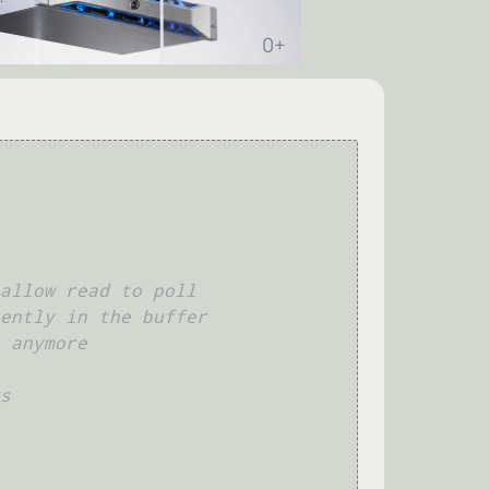
allow read to poll
rently in the buffer
 anymore
s