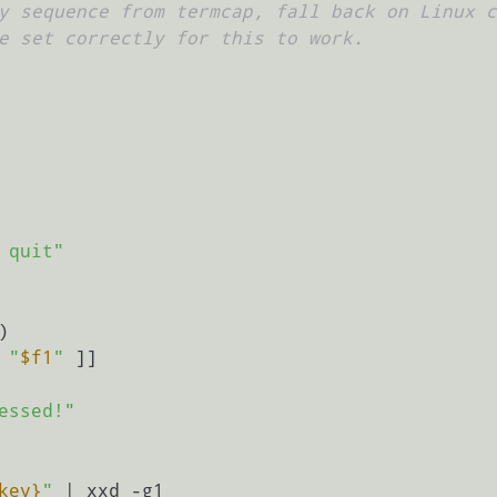
y sequence from termcap, fall back on Linux c
e set correctly for this to work.
 quit"
 
"
$f1
"
 ]]

essed!"
key}
"
 | xxd -g1
