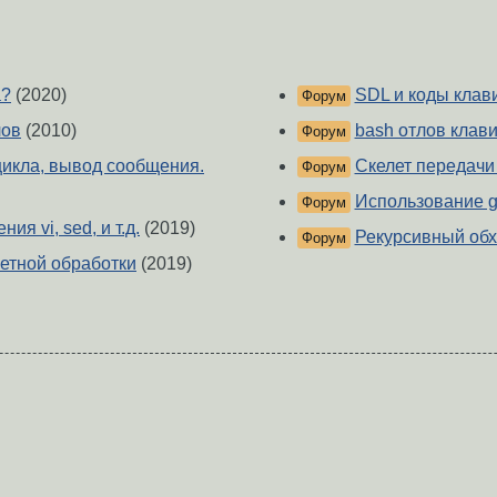
а?
(2020)
SDL и коды клав
Форум
лов
(2010)
bash отлов клав
Форум
цикла, вывод сообщения.
Скелет передачи
Форум
Использование ge
Форум
ия vi, sed, и т.д.
(2019)
Рекурсивный обхо
Форум
етной обработки
(2019)