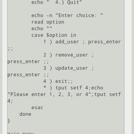
        echo "  4.) Quit"

        echo -n "Enter choice: "

        read option

        echo ""

        case $option in

            1 ) add_user ; press_enter 
;;

            2 ) remove_user ; 
press_enter ;;

            3 ) update_user ; 
press_enter ;;

            4 ) exit;;

            * ) tput setf 4;echo 
"Please enter 1, 2, 3, or 4";tput setf 
4; 

        esac

    done

}

main_menu
