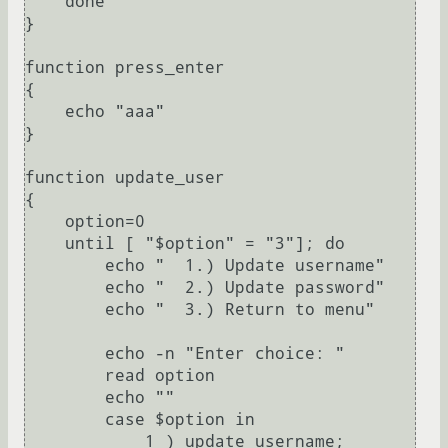
    done

}

function press_enter

{

    echo "aaa"

}

function update_user 

{

    option=0

    until [ "$option" = "3"]; do

        echo "  1.) Update username"

        echo "  2.) Update password"

        echo "  3.) Return to menu"

        echo -n "Enter choice: "

        read option

        echo ""

        case $option in

            1 ) update_username; 