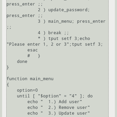
press_enter ;;

            2 ) update_password; 
press_enter ;;

            3 ) main_menu; press_enter 
;;

            4 ) break ;;

            * ) tput setf 3;echo 
"Please enter 1, 2 or 3";tput setf 3; 

        esac

        #   }

    done

}

function main_menu 

{

    option=0

    until [ "$option" = "4" ]; do

        echo "  1.) Add user"

        echo "  2.) Remove user"

        echo "  3.) Update user"
