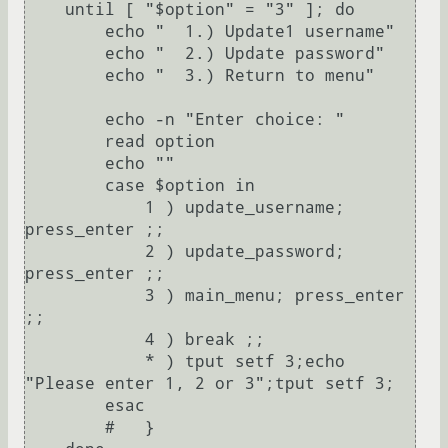
    until [ "$option" = "3" ]; do

        echo "  1.) Update1 username"

        echo "  2.) Update password"

        echo "  3.) Return to menu"

        echo -n "Enter choice: "

        read option

        echo ""

        case $option in

            1 ) update_username; 
press_enter ;;

            2 ) update_password; 
press_enter ;;

            3 ) main_menu; press_enter 
;;

            4 ) break ;;

            * ) tput setf 3;echo 
"Please enter 1, 2 or 3";tput setf 3; 

        esac

        #   }
