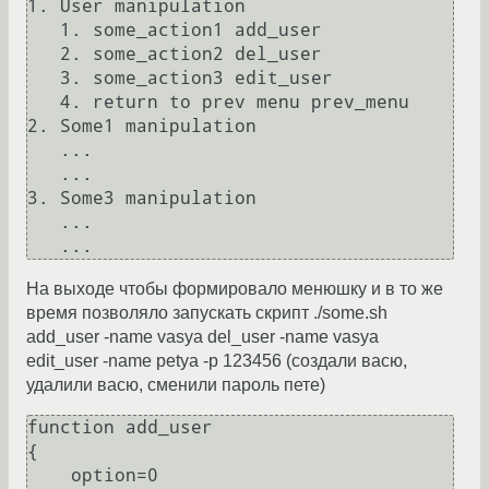
1. User manipulation

   1. some_action1 add_user

   2. some_action2 del_user

   3. some_action3 edit_user

   4. return to prev menu prev_menu

2. Some1 manipulation

   ...

   ...

3. Some3 manipulation

   ...

На выходе чтобы формировало менюшку и в то же
время позволяло запускать скрипт ./some.sh
add_user -name vasya del_user -name vasya
edit_user -name petya -p 123456 (создали васю,
удалили васю, сменили пароль пете)
function add_user

{

    option=0
