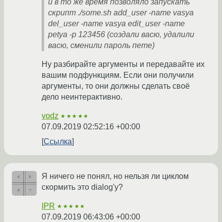
и в то же время позволяло запускать
скрипт ./some.sh add_user -name vasya
del_user -name vasya edit_user -name
petya -p 123456 (создали васю, удалили
васю, сменили пароль пете)
Ну разбирайте аргументы и передавайте их
вашим подфункциям. Если они получили
аргументы, то они должны сделать своё
дело неинтерактивно.
vodz
★★★★★
07.09.2019 02:52:16 +00:00
Ссылка
Я ничего не понял, но нельзя ли циклом
скормить это dialog'у?
IPR
★★★★★
07.09.2019 06:43:06 +00:00