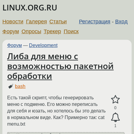
LINUX.ORG.RU
Новости
Галерея
Статьи
Регистрация
-
Вход
Форум
Опросы
Трекер
Поиск
Форум
—
Development
Либа для меню с
возможностью пакетной
обработки
bash
Есть такой скрипт, чтобы генерировать
меню с подменю. Его можно переписать
0
для себя и юзать, но хотелось бы это делать
в нормальном виде. Как? Примерно так: cat
menu.txt
1