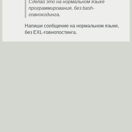
Сделай это на нормальном языке
программирования, без bash-
говнокодинга.
Напиши сообщение на нормальном языке,
без EXL-говнопостинга.
goto-vlad
07.09.2019 08:14:17 +00:00
Ссылка
select, dialog.
mord0d
★★★★★
07.09.2019 08:48:56 +00:00
Ссылка
pdmenu, классика же.