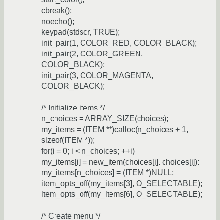
cbreak();
noecho();
keypad(stdscr, TRUE);
init_pair(1, COLOR_RED, COLOR_BLACK);
init_pair(2, COLOR_GREEN,
COLOR_BLACK);
init_pair(3, COLOR_MAGENTA,
COLOR_BLACK);
/* Initialize items */
n_choices = ARRAY_SIZE(choices);
my_items = (ITEM **)calloc(n_choices + 1,
sizeof(ITEM *));
for(i = 0; i < n_choices; ++i)
my_items[i] = new_item(choices[i], choices[i]);
my_items[n_choices] = (ITEM *)NULL;
item_opts_off(my_items[3], O_SELECTABLE);
item_opts_off(my_items[6], O_SELECTABLE);
/* Create menu */