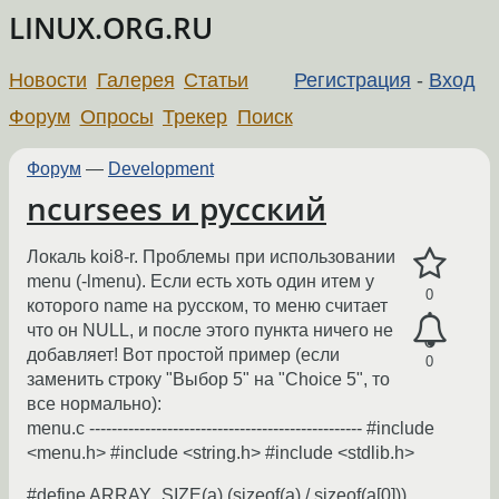
LINUX.ORG.RU
Новости
Галерея
Статьи
Регистрация
-
Вход
Форум
Опросы
Трекер
Поиск
Форум
—
Development
ncursees и русский
Локаль koi8-r. Проблемы при использовании
menu (-lmenu). Если есть хоть один итем у
0
которого name на русском, то меню считает
что он NULL, и после этого пункта ничего не
добавляет! Вот простой пример (если
0
заменить строку "Выбор 5" на "Choice 5", то
все нормально):
menu.c ------------------------------------------------- #include
<menu.h> #include <string.h> #include <stdlib.h>
#define ARRAY_SIZE(a) (sizeof(a) / sizeof(a[0]))