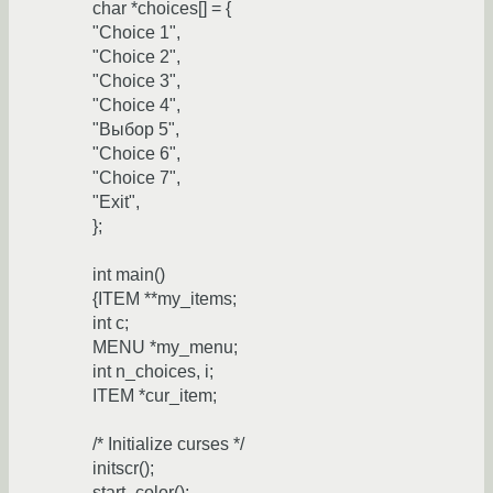
char *choices[] = {
"Choice 1",
"Choice 2",
"Choice 3",
"Choice 4",
"Выбор 5",
"Choice 6",
"Choice 7",
"Exit",
};
int main()
{ITEM **my_items;
int c;
MENU *my_menu;
int n_choices, i;
ITEM *cur_item;
/* Initialize curses */
initscr();
start_color();