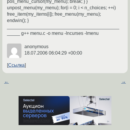
pos_menu_cursor(my_menu); break; } }
unpost_menu(my_menu); for(i = 0; i < n_choices; ++i)
free_item(my_items[i]); free_menu(my_menu);
endwin(); }
___________________________________________
_____ g++ menu.c -o menu -lncurses -lmenu
anonymous
18.07.2006 06:04:29 +00:00
Ссылка
←
→