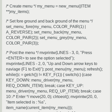
/* Create menu */ my_menu = new_menu((ITEM
**)my_items);
/* Set fore ground and back ground of the menu */
set_menu_fore(my_menu, COLOR_PAIR(1) |
A_REVERSE); set_menu_back(my_menu,
COLOR_PAIR(2)); set_menu_grey(my_menu,
COLOR_PAIR(3));
/* Post the menu */ mvprintw(LINES - 3, 0, "Press
<ENTER> to see the option selected");
mvprintw(LINES - 2, 0, "Up and Down arrow keys to
naviage (F1 to Exit)"); post_menu(my_menu); refresh();
while((c = getch()) != KEY_F(1)) { switch(c) {case
KEY_DOWN: menu_driver(my_menu,
REQ_DOWN_ITEM); break; case KEY_UP:
menu_driver(my_menu, REQ_UP_ITEM); break; case
10: /* Enter */ move(20, 0); clrtoeol(); mvprintw(20, 0,
"Item selected is : %s",
item_name(current_item(my_menu)));