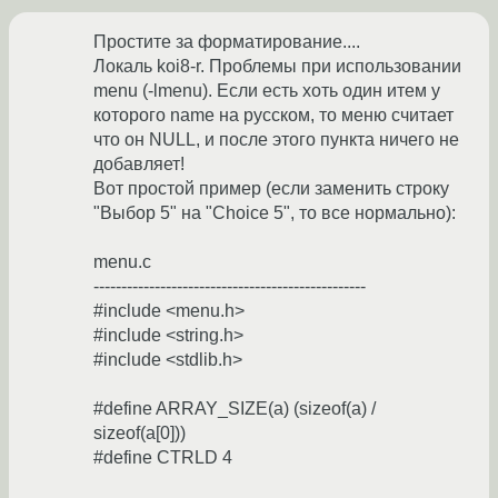
Простите за форматирование....
Локаль koi8-r. Проблемы при использовании
menu (-lmenu). Если есть хоть один итем у
которого name на русском, то меню считает
что он NULL, и после этого пункта ничего не
добавляет!
Вот простой пример (если заменить строку
"Выбор 5" на "Choice 5", то все нормально):
menu.c
-------------------------------------------------
#include <menu.h>
#include <string.h>
#include <stdlib.h>
#define ARRAY_SIZE(a) (sizeof(a) /
sizeof(a[0]))
#define CTRLD 4