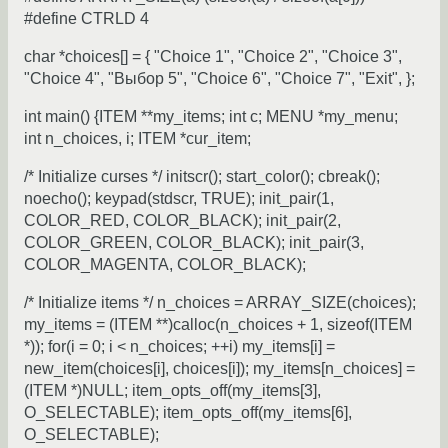
#define CTRLD 4
char *choices[] = { "Choice 1", "Choice 2", "Choice 3",
"Choice 4", "Выбор 5", "Choice 6", "Choice 7", "Exit", };
int main() {ITEM **my_items; int c; MENU *my_menu;
int n_choices, i; ITEM *cur_item;
/* Initialize curses */ initscr(); start_color(); cbreak();
noecho(); keypad(stdscr, TRUE); init_pair(1,
COLOR_RED, COLOR_BLACK); init_pair(2,
COLOR_GREEN, COLOR_BLACK); init_pair(3,
COLOR_MAGENTA, COLOR_BLACK);
/* Initialize items */ n_choices = ARRAY_SIZE(choices);
my_items = (ITEM **)calloc(n_choices + 1, sizeof(ITEM
*)); for(i = 0; i < n_choices; ++i) my_items[i] =
new_item(choices[i], choices[i]); my_items[n_choices] =
(ITEM *)NULL; item_opts_off(my_items[3],
O_SELECTABLE); item_opts_off(my_items[6],
O_SELECTABLE);