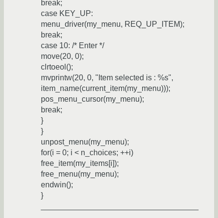
break;
case KEY_UP:
menu_driver(my_menu, REQ_UP_ITEM);
break;
case 10: /* Enter */
move(20, 0);
clrtoeol();
mvprintw(20, 0, "Item selected is : %s",
item_name(current_item(my_menu)));
pos_menu_cursor(my_menu);
break;
}
}
unpost_menu(my_menu);
for(i = 0; i < n_choices; ++i)
free_item(my_items[i]);
free_menu(my_menu);
endwin();
}
____________________________________
____________