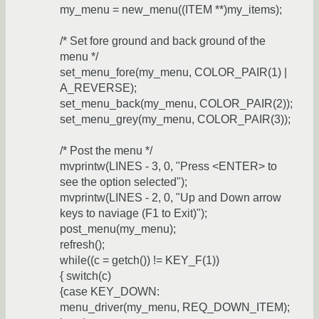
my_menu = new_menu((ITEM **)my_items);
/* Set fore ground and back ground of the
menu */
set_menu_fore(my_menu, COLOR_PAIR(1) |
A_REVERSE);
set_menu_back(my_menu, COLOR_PAIR(2));
set_menu_grey(my_menu, COLOR_PAIR(3));
/* Post the menu */
mvprintw(LINES - 3, 0, "Press <ENTER> to
see the option selected");
mvprintw(LINES - 2, 0, "Up and Down arrow
keys to naviage (F1 to Exit)");
post_menu(my_menu);
refresh();
while((c = getch()) != KEY_F(1))
{ switch(c)
{case KEY_DOWN:
menu_driver(my_menu, REQ_DOWN_ITEM);