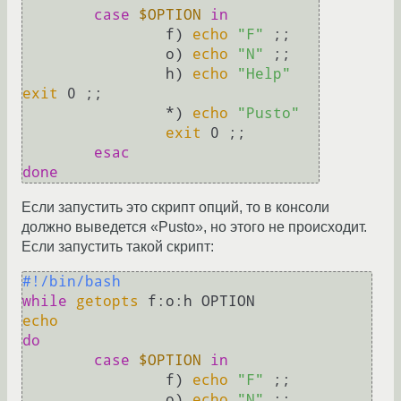
case
$OPTION
in
		f) 
echo
"F"
 ;;

		o) 
echo
"N"
 ;;

		h) 
echo
"Help"
exit
 0 ;;

		*) 
echo
"Pusto"
exit
 0 ;;

esac
done
Если запустить это скрипт опций, то в консоли
должно выведется «Pusto», но этого не происходит.
Если запустить такой скрипт:
#!/bin/bash
while
getopts
echo
do
case
$OPTION
in
		f) 
echo
"F"
 ;;

		o) 
echo
"N"
 ;;
