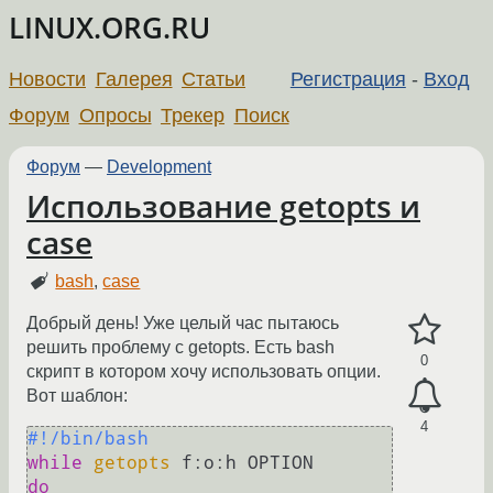
LINUX.ORG.RU
Новости
Галерея
Статьи
Регистрация
-
Вход
Форум
Опросы
Трекер
Поиск
Форум
—
Development
Использование getopts и
case
bash
,
case
Добрый день! Уже целый час пытаюсь
решить проблему с getopts. Есть bash
0
скрипт в котором хочу использовать опции.
Вот шаблон:
4
#!/bin/bash
while
getopts
do