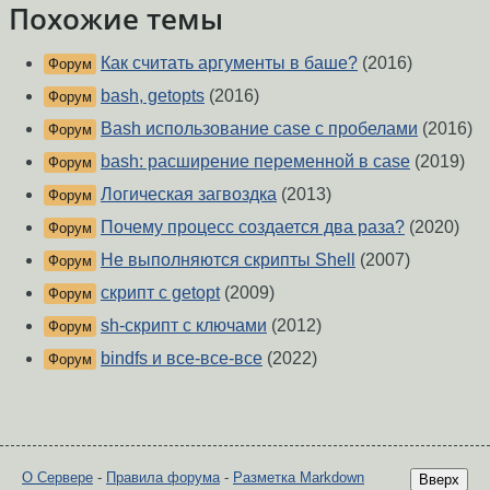
Похожие темы
Как считать аргументы в баше?
(2016)
Форум
bash, getopts
(2016)
Форум
Bash использование case с пробелами
(2016)
Форум
bash: расширение переменной в case
(2019)
Форум
Логическая загвоздка
(2013)
Форум
Почему процесс создается два раза?
(2020)
Форум
Не выполняются скрипты Shell
(2007)
Форум
скрипт с getopt
(2009)
Форум
sh-скрипт с ключами
(2012)
Форум
bindfs и все-все-все
(2022)
Форум
О Сервере
-
Правила форума
-
Разметка Markdown
Вверх