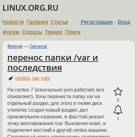
LINUX.ORG.RU
Новости
Галерея
Статьи
Регистрация
-
Вход
Форум
Опросы
Трекер
Поиск
Форум
—
General
перенос папки /var и
последствия
centos
,
var
,
yum
На centos 7 (изначально yum работает, все
обновляет). Хочу перенести папку var на
0
отдельный раздел, для этого в гноме диск
утилитес создал новый раздел, дал
произвольное название, в фасттаб указал
1
точку монтирования /var. Выключил комп, и
подключил жесткий к другой centos машине.
Скопировал через «проводник» содержимое