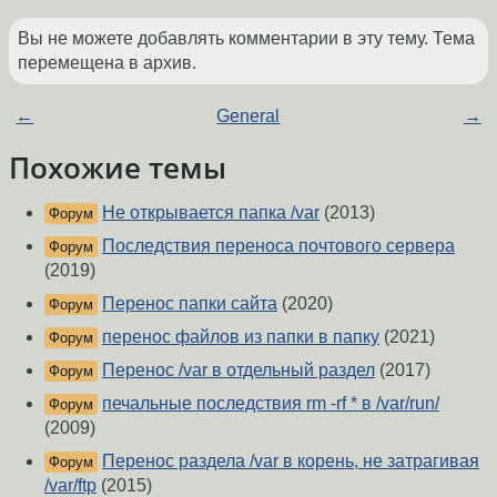
Вы не можете добавлять комментарии в эту тему. Тема
перемещена в архив.
←
General
→
Похожие темы
Не открывается папка /var
(2013)
Форум
Последствия переноса почтового сервера
Форум
(2019)
Перенос папки сайта
(2020)
Форум
перенос файлов из папки в папку
(2021)
Форум
Перенос /var в отдельный раздел
(2017)
Форум
печальные последствия rm -rf * в /var/run/
Форум
(2009)
Перенос раздела /var в корень, не затрагивая
Форум
/var/ftp
(2015)