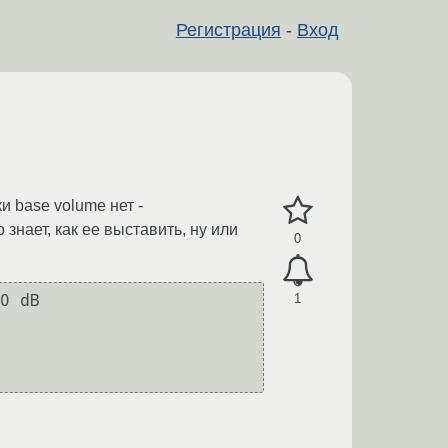
Регистрация
-
Вход
 base volume нет -
 знает, как ее выставить, ну или
0
1
0 dB
