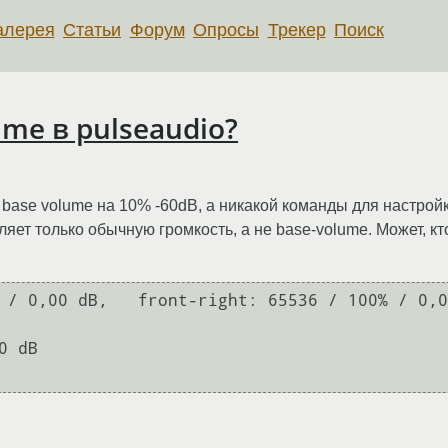
алерея
Статьи
Форум
Опросы
Трекер
Поиск
ume в pulseaudio?
ase volume на 10% -60dB, а никакой команды для настройки
яет только обычную громкость, а не base-volume. Может, кто
 / 0,00 dB,   front-right: 65536 / 100% / 0,0
 dB
