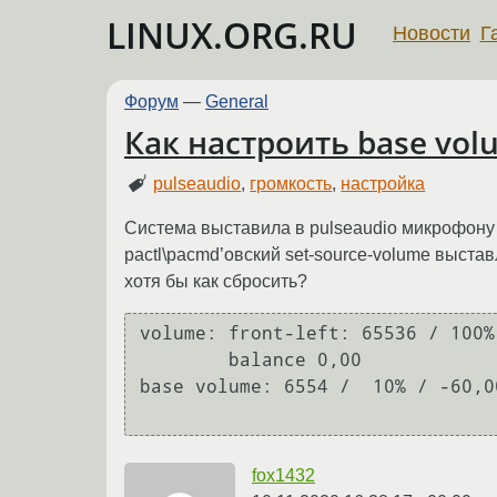
LINUX.ORG.RU
Новости
Г
Форум
—
General
Как настроить base vol
pulseaudio
,
громкость
,
настройка
Система выставила в pulseaudio микрофону b
pactl\pacmd’овский set-source-volume выставл
хотя бы как сбросить?
volume: front-left: 65536 / 100%
	balance 0,00

base volume: 6554 /  10% / -60,00
fox1432