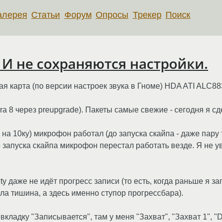
алерея
Статьи
Форум
Опросы
Трекер
Поиск
 И не сохраняются настройки.
я карта (по версии настроек звука в Гноме) HDA ATI ALC88
a 8 через preupgrade). Пакеты самые свежие - сегодня я с
на 10ку) микрофон работал (до запуска скайпа - даже пару
 запуска скайпа микрофон перестал работать везде. Я не ув
y даже не идёт прогресс записи (то есть, когда раньше я з
ла тишина, а здесь именно ступор прогрессбара).
кладку "Записывается", там у меня "Захват", "Захват 1", "D