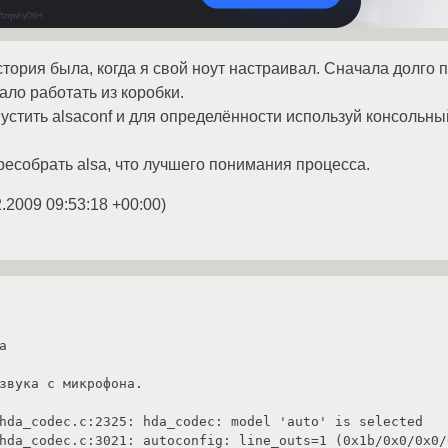
история была, когда я свой ноут настраивал. Сначала долг
ало работать из коробки.
стить alsaconf и для определённости используй консольный 
есобрать alsa, что лучшего понимания процесса.
2.2009 09:53:18 +00:00
)


звука с микрофона.

hda_codec.c:2325: hda_codec: model 'auto' is selected

hda_codec.c:3021: autoconfig: line_outs=1 (0x1b/0x0/0x0/0