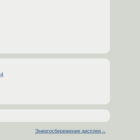
54
Энергосбережение дисплея
→