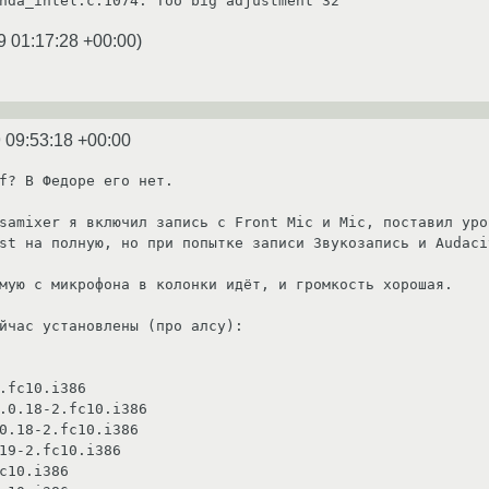
hda_intel.c:1074: Too big adjustment 32
9 01:17:28 +00:00
)
 09:53:18 +00:00
f? В Федоре его нет.

samixer я включил запись с Front Mic и Mic, поставил уро
st на полную, но при попытке записи Звукозапись и Audaci
мую с микрофона в колонки идёт, и громкость хорошая.

йчас установлены (про алсу):

.fc10.i386

.0.18-2.fc10.i386

0.18-2.fc10.i386

19-2.fc10.i386

c10.i386
