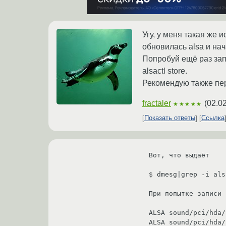
Угу, у меня такая же 
обновилась alsa и нач
Попробуй ещё раз запу
alsactl store.
Рекомендую также пер
fractaler
(
02.0
★★★★★
Показать ответы
Ссылка
Вот, что выдаёт

$ dmesg|grep -i alsa
При попытке записи 
ALSA sound/pci/hda/
ALSA sound/pci/hda/