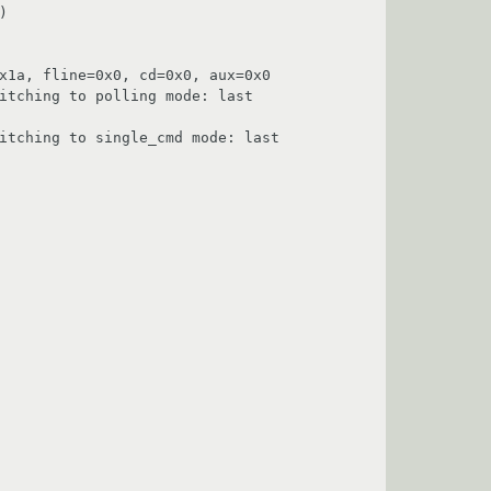


x1a, fline=0x0, cd=0x0, aux=0x0

itching to polling mode: last 
itching to single_cmd mode: last 