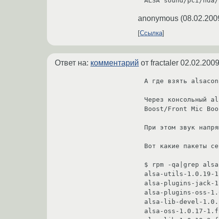
ALSA sound/pci/hda/
anonymous
(
08.02.200
Ссылка
Ответ на:
комментарий
от fractaler
02.02.2009
А где взять alsacon
Через консольный al
Boost/Front Mic Boo
При этом звук напря
Вот какие пакеты се
$ rpm -qa|grep alsa

alsa-utils-1.0.19-1
alsa-plugins-jack-1
alsa-plugins-oss-1.
alsa-lib-devel-1.0.
alsa-oss-1.0.17-1.f