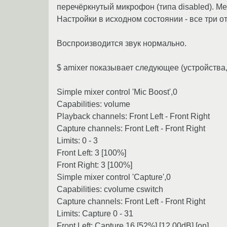
перечёркнутый микрофон (типа disabled). Ме
Настройки в исходном состоянии - все три о
Воспроизводится звук нормально.
$ amixer показывает следующее (устройства,
Simple mixer control 'Mic Boost',0
Capabilities: volume
Playback channels: Front Left - Front Right
Capture channels: Front Left - Front Right
Limits: 0 - 3
Front Left: 3 [100%]
Front Right: 3 [100%]
Simple mixer control 'Capture',0
Capabilities: cvolume cswitch
Capture channels: Front Left - Front Right
Limits: Capture 0 - 31
Front Left: Capture 16 [52%] [12.00dB] [on]