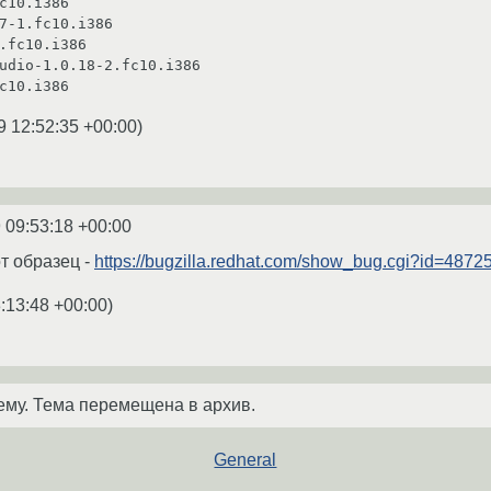
c10.i386

7-1.fc10.i386

.fc10.i386

udio-1.0.18-2.fc10.i386

9 12:52:35 +00:00
)
 09:53:18 +00:00
т образец -
https://bugzilla.redhat.com/show_bug.cgi?id=4872
:13:48 +00:00
)
ему. Тема перемещена в архив.
General