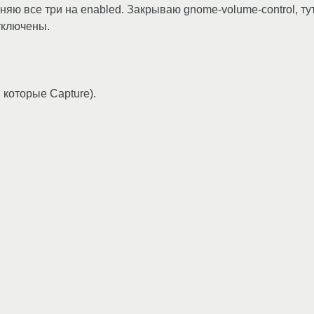
няю все три на enabled. Закрываю gnome-volume-control, ту
тключены.
 которые Capture).