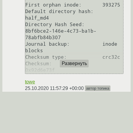
First orphan inode:       393275

Default directory hash:   
half_md4

Directory Hash Seed:      
8bf6bce2-146e-4c73-ba1b-
78abfb84b307

Journal backup:           inode 
blocks

Checksum type:            crc32c

Checksum:                 
Развернуть
towe
25.10.2020 11:57:29 +00:00
автор топика
Показать ответ
Ссылка
Всем спасибо, впредь постараюсь быть
внимательнее