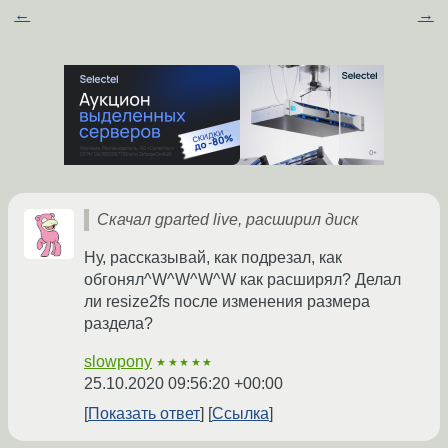
←
→
Скачал gparted live, расширил диск
Ну, рассказывай, как подрезал, как
обгонял^W^W^W^W как расширял? Делал
ли resize2fs после изменения размера
раздела?
slowpony
★★★★★
25.10.2020 09:56:20 +00:00
Показать ответ
Ссылка