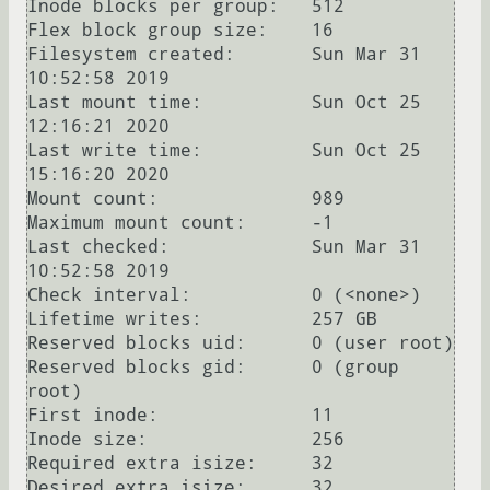
Inode blocks per group:   512

Flex block group size:    16

Filesystem created:       Sun Mar 31 
10:52:58 2019

Last mount time:          Sun Oct 25 
12:16:21 2020

Last write time:          Sun Oct 25 
15:16:20 2020

Mount count:              989

Maximum mount count:      -1

Last checked:             Sun Mar 31 
10:52:58 2019

Check interval:           0 (<none>)

Lifetime writes:          257 GB

Reserved blocks uid:      0 (user root)

Reserved blocks gid:      0 (group 
root)

First inode:              11

Inode size:	          256

Required extra isize:     32

Desired extra isize:      32
