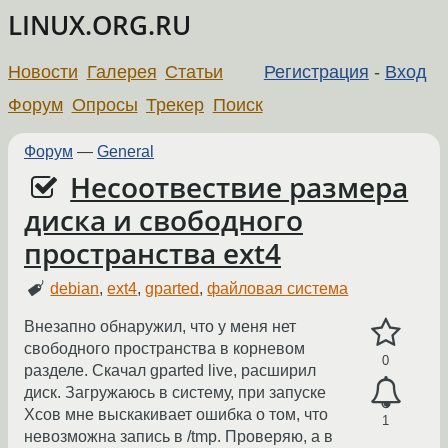
LINUX.ORG.RU
Новости
Галерея
Статьи
Регистрация
-
Вход
Форум
Опросы
Трекер
Поиск
Форум
—
General
Несоотвествие размера
диска и свободного
пространства ext4
debian
,
ext4
,
gparted
,
файловая система
Внезапно обнаружил, что у меня нет
свободного пространства в корневом
0
разделе. Скачал gparted live, расширил
диск. Загружаюсь в систему, при запуске
Хсов мне выскакивает ошибка о том, что
1
невозможна запись в /tmp. Проверяю, а в