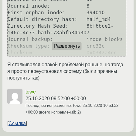
Journal inode:            8

First orphan inode:       394010

Default directory hash:   half_md4

Directory Hash Seed:      8bf6bce2-
146e-4c73-ba1b-78abfb84b307

Journal backup:           inode blocks

Checksum type:            crc32c

Развернуть
Я сталкивался с такой проблемой раньше, но тогда
я просто переустановил систему (были причины
поступить так)
towe
25.10.2020 09:52:00 +00:00
Последнее исправление: towe
25.10.2020 10:53:32
+00:00
(всего исправлений: 2)
Ссылка