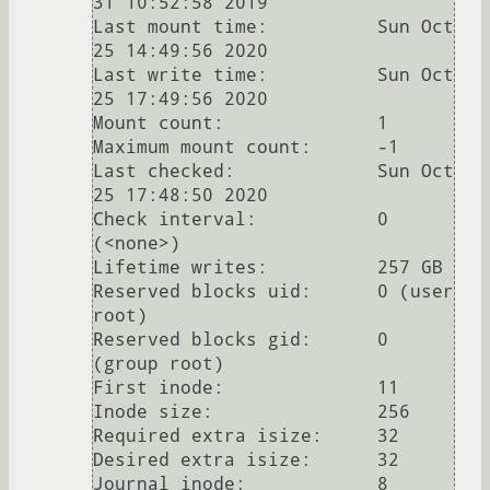
31 10:52:58 2019

Last mount time:          Sun Oct 
25 14:49:56 2020

Last write time:          Sun Oct 
25 17:49:56 2020

Mount count:              1

Maximum mount count:      -1

Last checked:             Sun Oct 
25 17:48:50 2020

Check interval:           0 
(<none>)

Lifetime writes:          257 GB

Reserved blocks uid:      0 (user 
root)

Reserved blocks gid:      0 
(group root)

First inode:              11

Inode size:	          256

Required extra isize:     32

Desired extra isize:      32

Journal inode:            8
