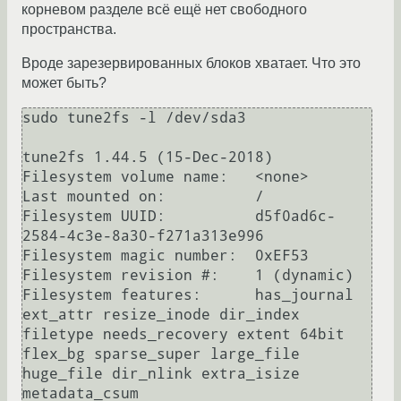
корневом разделе всё ещё нет свободного
пространства.
Вроде зарезервированных блоков хватает. Что это
может быть?
sudo tune2fs -l /dev/sda3

tune2fs 1.44.5 (15-Dec-2018)

Filesystem volume name:   <none>

Last mounted on:          /

Filesystem UUID:          d5f0ad6c-
2584-4c3e-8a30-f271a313e996

Filesystem magic number:  0xEF53

Filesystem revision #:    1 (dynamic)

Filesystem features:      has_journal 
ext_attr resize_inode dir_index 
filetype needs_recovery extent 64bit 
flex_bg sparse_super large_file 
huge_file dir_nlink extra_isize 
metadata_csum
