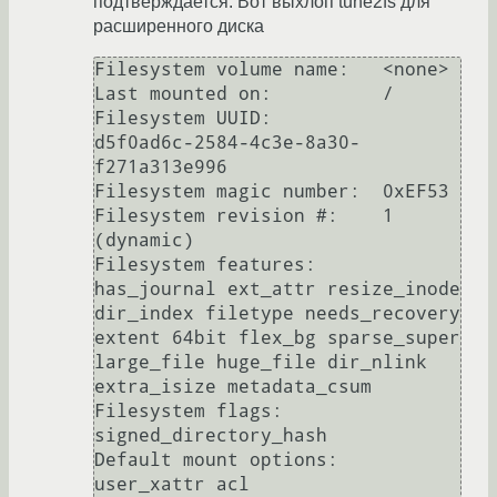
подтверждается. Вот выхлоп tune2fs для
расширенного диска
Filesystem volume name:   <none>

Last mounted on:          /

Filesystem UUID:          
d5f0ad6c-2584-4c3e-8a30-
f271a313e996

Filesystem magic number:  0xEF53

Filesystem revision #:    1 
(dynamic)

Filesystem features:      
has_journal ext_attr resize_inode 
dir_index filetype needs_recovery 
extent 64bit flex_bg sparse_super 
large_file huge_file dir_nlink 
extra_isize metadata_csum

Filesystem flags:         
signed_directory_hash 

Default mount options:    
user_xattr acl
