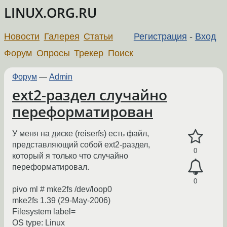
LINUX.ORG.RU
Новости
Галерея
Статьи
Регистрация
-
Вход
Форум
Опросы
Трекер
Поиск
Форум
—
Admin
ext2-раздел случайно
переформатирован
У меня на диске (reiserfs) есть файл,
представляющий собой ext2-раздел,
0
который я только что случайно
переформатировал.
0
pivo ml # mke2fs /dev/loop0
mke2fs 1.39 (29-May-2006)
Filesystem label=
OS type: Linux