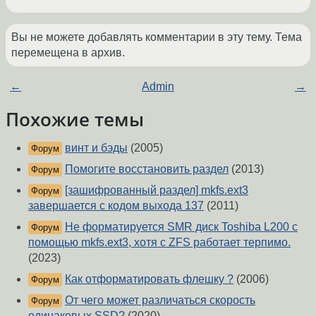
Вы не можете добавлять комментарии в эту тему. Тема
перемещена в архив.
←
Admin
→
Похожие темы
винт и бэды
(2005)
Форум
Помогите восстановить раздел
(2013)
Форум
[зашифрованный раздел] mkfs.ext3
Форум
завершается с кодом выхода 137
(2011)
Не форматируется SMR диск Toshiba L200 с
Форум
помощью mkfs.ext3, хотя с ZFS работает терпимо.
(2023)
Как отформатировать флешку ?
(2006)
Форум
От чего может различаться скорость
Форум
одинаковых SSD?
(2020)