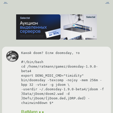
←
→
Какой doom? Если doomsday, то 

#!/bin/bash

cd /home/ratmann/gamez/doomsday-1.9.0-
beta4

export DENG_MIDI_CMD="timidity"

bin/doomsday -texcomp -nojoy -mem 256m -
bpp 32 -vtxar -g jdoom \

-userdir ~/.doomsday-1.9.0-beta4/jdoom -f 
}Data/jDoom/doom2.wad -d 
}Defs/jDoom/{jDoom.ded,jDRP.ded} -
RatMann
★★