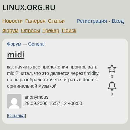
LINUX.ORG.RU
Новости
Галерея
Статьи
Регистрация
-
Вход
Форум
Опросы
Трекер
Поиск
Форум
—
General
midi
как научить все приложения проигрывать
midi? читал, что это делается через timidity,
0
но не разобрался хочется играть в doom с
оригинальной музыкой
0
anonymous
29.09.2006 16:57:12 +00:00
Ссылка