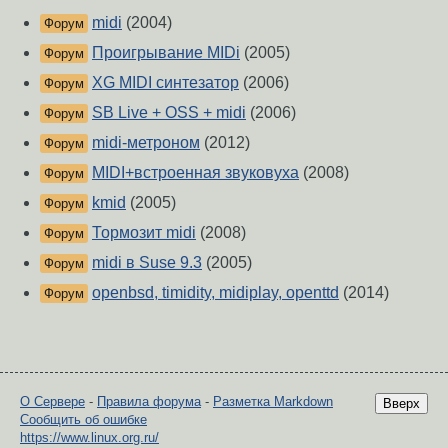
midi
(2004)
Форум
Проигрывание MIDi
(2005)
Форум
XG MIDI синтезатор
(2006)
Форум
SB Live + OSS + midi
(2006)
Форум
midi-метроном
(2012)
Форум
MIDI+встроенная звуковуха
(2008)
Форум
kmid
(2005)
Форум
Тормозит midi
(2008)
Форум
midi в Suse 9.3
(2005)
Форум
openbsd, timidity, midiplay, openttd
(2014)
Форум
О Сервере
-
Правила форума
-
Разметка Markdown
Вверх
Сообщить об ошибке
https://www.linux.org.ru/