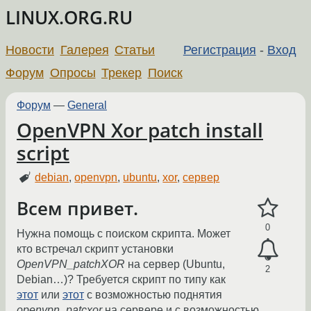
LINUX.ORG.RU
Новости
Галерея
Статьи
Регистрация
-
Вход
Форум
Опросы
Трекер
Поиск
Форум
—
General
OpenVPN Xor patch install
script
debian
,
openvpn
,
ubuntu
,
xor
,
сервер
Всем привет.
0
Нужна помощь с поиском скрипта. Может
кто встречал скрипт установки
OpenVPN_patchXOR
на сервер (Ubuntu,
2
Debian…)? Требуется скрипт по типу как
этот
или
этот
с возможностью поднятия
openvpn_patcxor
на сервере и с возможностью