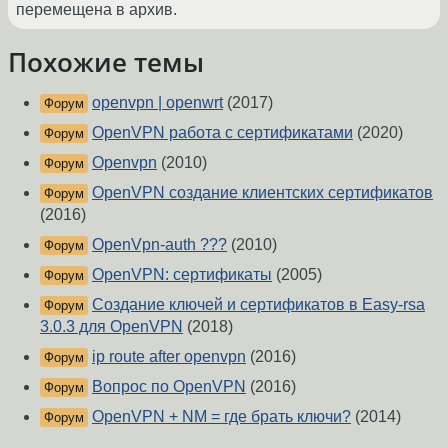
перемещена в архив.
Похожие темы
openvpn | openwrt
(2017)
Форум
OpenVPN работа с сертификатами
(2020)
Форум
Openvpn
(2010)
Форум
OpenVPN создание клиентских сертификатов
Форум
(2016)
OpenVpn-auth ???
(2010)
Форум
OpenVPN: сертификаты
(2005)
Форум
Создание ключей и сертификатов в Easy-rsa
Форум
3.0.3 для OpenVPN
(2018)
ip route after openvpn
(2016)
Форум
Вопрос по OpenVPN
(2016)
Форум
OpenVPN + NM = где брать ключи?
(2014)
Форум