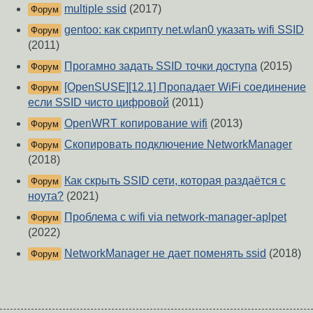
multiple ssid
(2017)
Форум
gentoo: как скрипту net.wlan0 указать wifi SSID
Форум
(2011)
Прогамно задать SSID точки доступа
(2015)
Форум
[OpenSUSE][12.1] Пропадает WiFi соединение
Форум
если SSID чисто цифровой
(2011)
OpenWRT копирование wifi
(2013)
Форум
Скопировать подключение NetworkManager
Форум
(2018)
Как скрыть SSID сети, которая раздаётся с
Форум
ноута?
(2021)
Проблема с wifi via network-manager-aplpet
Форум
(2022)
NetworkManager не дает поменять ssid
(2018)
Форум