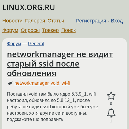
LINUX.ORG.RU
Новости
Галерея
Статьи
Регистрация
-
Вход
Форум
Опросы
Трекер
Поиск
Форум
—
General
networkmanager не видит
старый ssid после
обновления
networkmanager
,
void
,
wi-fi
Поставил void там было ядро 5.3.9_1, wifi
настроил, обновилс до 5.8.12_1, после
0
ребута не видит ssid который уже был уже
настроен, хотя другие сети доступны,
подскажите шо поправить
1