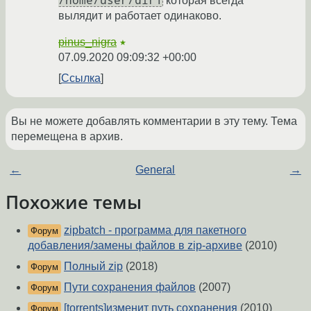
/home/user/dir1
которая всегда
вылядит и работает одинаково.
pinus_nigra
★
07.09.2020 09:09:32 +00:00
Ссылка
Вы не можете добавлять комментарии в эту тему. Тема
перемещена в архив.
←
General
→
Похожие темы
zipbatch - программа для пакетного
Форум
добавления/замены файлов в zip-архиве
(2010)
Полный zip
(2018)
Форум
Пути сохранения файлов
(2007)
Форум
[torrents]изменит путь сохранения
(2010)
Форум