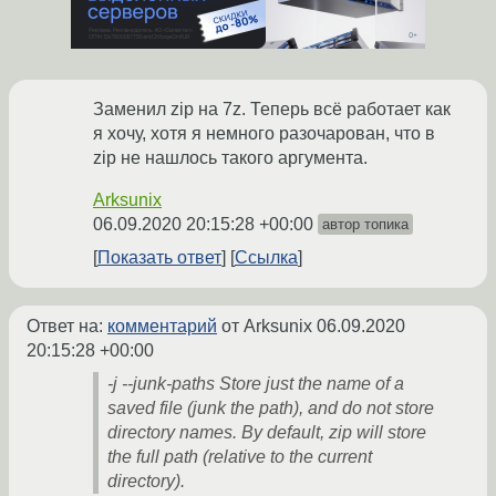
Заменил zip на 7z. Теперь всё работает как
я хочу, хотя я немного разочарован, что в
zip не нашлось такого аргумента.
Arksunix
06.09.2020 20:15:28 +00:00
автор топика
Показать ответ
Ссылка
Ответ на:
комментарий
от Arksunix
06.09.2020
20:15:28 +00:00
-j --junk-paths Store just the name of a
saved file (junk the path), and do not store
directory names. By default, zip will store
the full path (relative to the current
directory).