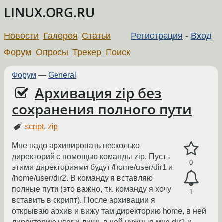
LINUX.ORG.RU
Новости
Галерея
Статьи
Регистрация
-
Вход
Форум
Опросы
Трекер
Поиск
Форум
—
General
Архивация zip без
сохранения полного пути
script
,
zip
Мне надо архивировать несколько
директорий с помощью команды zip. Пусть
0
этими директориями будут /home/user/dir1 и
/home/user/dir2. В команду я вставляю
полные пути (это важно, т.к. команду я хочу
1
вставить в скрипт). После архивации я
открываю архив и вижу там директорию home, в ней
директорию user и лишь в ней нужные мне dir1 и