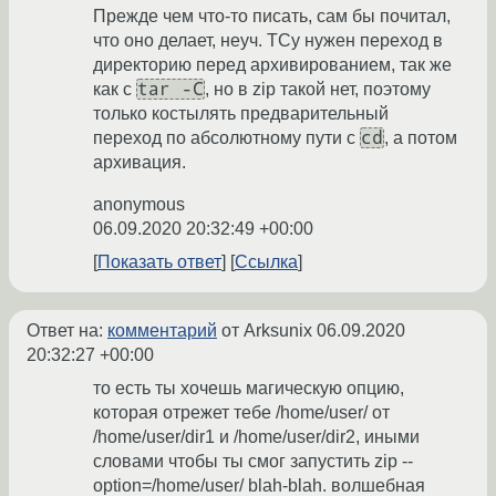
Прежде чем что-то писать, сам бы почитал,
что оно делает, неуч. ТСу нужен переход в
директорию перед архивированием, так же
tar -C
как с
, но в zip такой нет, поэтому
только костылять предварительный
cd
переход по абсолютному пути с
, а потом
архивация.
anonymous
06.09.2020 20:32:49 +00:00
Показать ответ
Ссылка
Ответ на:
комментарий
от Arksunix
06.09.2020
20:32:27 +00:00
то есть ты хочешь магическую опцию,
которая отрежет тебе /home/user/ от
/home/user/dir1 и /home/user/dir2, иными
словами чтобы ты смог запустить zip --
option=/home/user/ blah-blah. волшебная