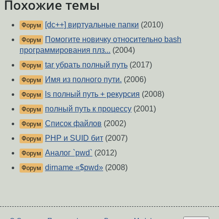
Похожие темы
[dc++] виртуальные папки
(2010)
Форум
Помогите новичку относительно bash
Форум
программирования плз...
(2004)
tar убрать полный путь
(2017)
Форум
Имя из полного пути.
(2006)
Форум
ls полный путь + рекурсия
(2008)
Форум
полный путь к процессу
(2001)
Форум
Список файлов
(2002)
Форум
PHP и SUID бит
(2007)
Форум
Аналог `pwd`
(2012)
Форум
dirname «$pwd»
(2008)
Форум