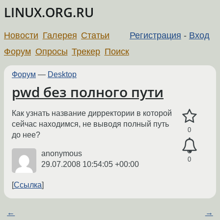
LINUX.ORG.RU
Новости
Галерея
Статьи
Регистрация
-
Вход
Форум
Опросы
Трекер
Поиск
Форум
—
Desktop
pwd без полного пути
Как узнать название дирректории в которой
сейчас находимся, не выводя полный путь
0
до нее?
anonymous
0
29.07.2008 10:54:05 +00:00
Ссылка
←
→