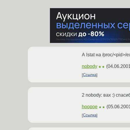
А lstat на /proc/<pid
nobody
(
04.06.2001
★★
Ссылка
2 nobody: вах :) спасиб
hoopoe
(
05.06.200
★★
Ссылка