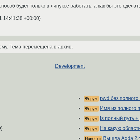
 способ будет только в линуксе работать. а как бы это сдела
1 14:41:38 +00:00
)
ему. Тема перемещена в архив.
Development
pwd без полного 
Форум
Имя из полного п
Форум
ls полный путь +
Форум
)
На какую область
Форум
Вышла Agda 2.4
Новости