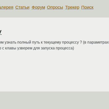
алерея
Статьи
Форум
Опросы
Трекер
Поиск
у
бом узнать полный путь к текущему процессу ? (в параметра
о с клавы узверем для запуска процесса)