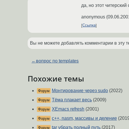
да, но этот читерский
anonymous
(
09.06.200
Ссылка
Вы не можете добавлять комментарии в эту т
←
вопрос по templates
Похожие темы
Монтирование через sudo
(2022)
Форум
Тёма плакает весь
(2009)
Форум
XEmacs refresh
(2001)
Форум
с++, nasm, массивы и деление
(2019
Форум
tar убрать полный путь
(2017)
Форум