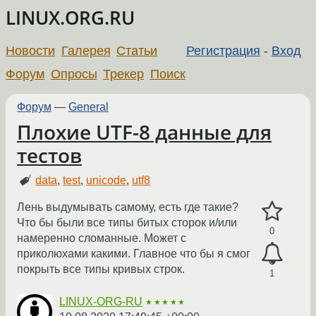
LINUX.ORG.RU
Новости
Галерея
Статьи
Регистрация
-
Вход
Форум
Опросы
Трекер
Поиск
Форум
—
General
Плохие UTF-8 данные для
тестов
data
,
test
,
unicode
,
utf8
Лень выдумывать самому, есть где такие?
Что бы были все типы битых сторок и/или
0
намеренно сломанные. Может с
приколюхами какими. Главное что бы я смог
покрыть все типы кривых строк.
1
LINUX-ORG-RU
★★★★★