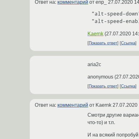
Ответ на:
комментарий
от enp_
27.07.2020 14
"alt-speed-down"
Kaernk
(
27.07.2020 14
Показать ответ
Ссылка
aria2c
anonymous
(
27.07.202
Показать ответ
Ссылка
Ответ на:
комментарий
от Kaernk
27.07.2020 
Смотри другие вариан
что-то) и т.п.
И на всякий попробуй