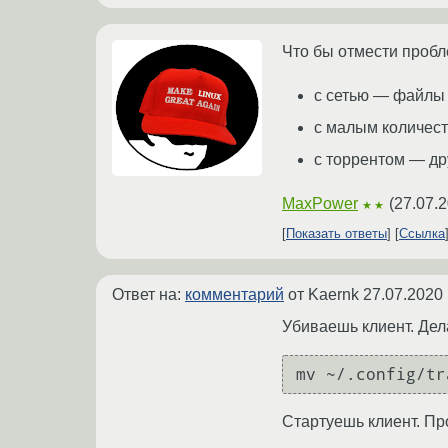
Что бы отмести проб
с сетью — файлы 
с малым количест
с торрентом — др
MaxPower
(
27.07.2
★★
Показать ответы
Ссылка
Ответ на:
комментарий
от Kaernk
27.07.2020 
Убиваешь клиент. Де
Стартуешь клиент. Пр