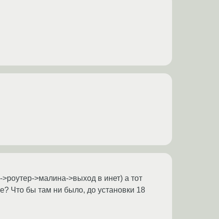
->роутер->малина->выход в инет) а тот
е? Что бы там ни было, до установки 18