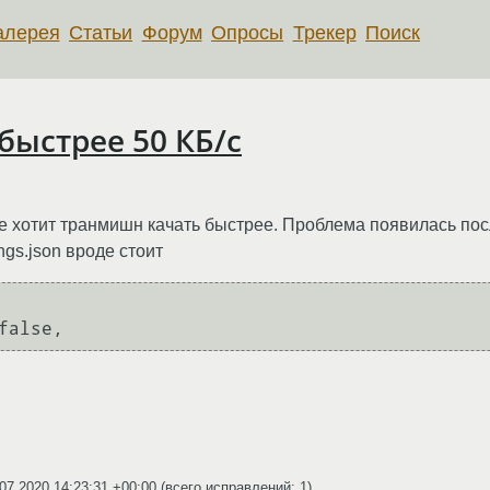
алерея
Статьи
Форум
Опросы
Трекер
Поиск
 быстрее 50 КБ/c
е хотит транмишн качать быстрее. Проблема появилась посл
ngs.json вроде стоит
 false,
07.2020 14:23:31 +00:00
(всего исправлений: 1)