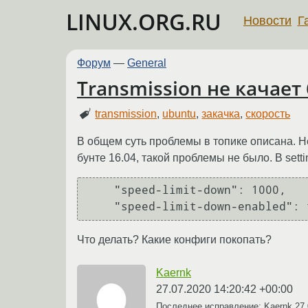
LINUX.ORG.RU
Новости
Г
Форум
—
General
Transmission не качает
transmission
,
ubuntu
,
закачка
,
скорость
В общем суть проблемы в топике описана. Н
бунте 16.04, такой проблемы не было. В setti
    "speed-limit-down": 1000,

    "speed-limit-down-enabled":
Что делать? Какие конфиги покопать?
Kaernk
27.07.2020 14:20:42 +00:00
Последнее исправление: Kaernk
27.