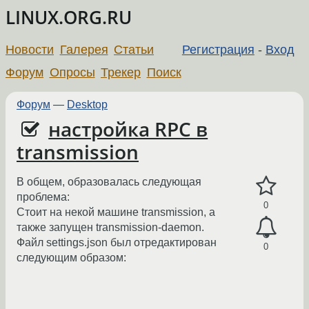
LINUX.ORG.RU
Новости
Галерея
Статьи
Регистрация
-
Вход
Форум
Опросы
Трекер
Поиск
Форум
—
Desktop
настройка RPC в
transmission
В общем, образовалась следующая
проблема:
0
Стоит на некой машине transmission, а
также запущен transmission-daemon.
Файл settings.json был отредактирован
0
следующим образом: