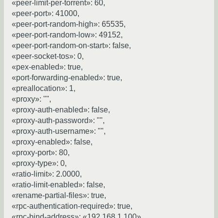
«peer-limit-per-torrent»: 60,
«peer-port»: 41000,
«peer-port-random-high»: 65535,
«peer-port-random-low»: 49152,
«peer-port-random-on-start»: false,
«peer-socket-tos»: 0,
«pex-enabled»: true,
«port-forwarding-enabled»: true,
«preallocation»: 1,
«proxy»: "",
«proxy-auth-enabled»: false,
«proxy-auth-password»: "",
«proxy-auth-username»: "",
«proxy-enabled»: false,
«proxy-port»: 80,
«proxy-type»: 0,
«ratio-limit»: 2.0000,
«ratio-limit-enabled»: false,
«rename-partial-files»: true,
«rpc-authentication-required»: true,
«rpc-bind-address»: «192.168.1.100»,