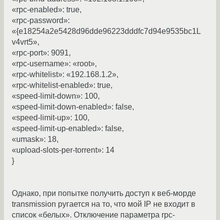
«rpc-enabled»: true,
«rpc-password»:
«{e18254a2e5428d96dde96223dddfc7d94e9535bc1L
v4vrt5»,
«rpc-port»: 9091,
«rpc-username»: «root»,
«rpc-whitelist»: «192.168.1.2»,
«rpc-whitelist-enabled»: true,
«speed-limit-down»: 100,
«speed-limit-down-enabled»: false,
«speed-limit-up»: 100,
«speed-limit-up-enabled»: false,
«umask»: 18,
«upload-slots-per-torrent»: 14
}
Однако, при попытке получить доступ к веб-морде
transmission ругается на то, что мой IP не входит в
список «белых». Отключение параметра rpc-