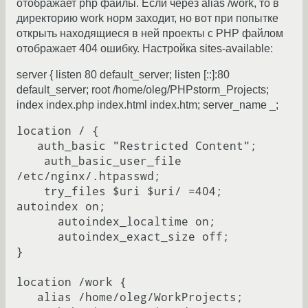
отображает php файлы. Если через alias /work, то в
директорию work норм заходит, но вот при попытке
открыть находящиеся в ней проекты с PHP файлом
отображает 404 ошибку. Настройка sites-available:
server { listen 80 default_server; listen [::]:80
default_server; root /home/oleg/PHPstorm_Projects;
index index.php index.html index.htm; server_name _;
location / {

   auth_basic "Restricted Content";

    auth_basic_user_file 
/etc/nginx/.htpasswd;

    try_files $uri $uri/ =404;

autoindex on;

      autoindex_localtime on;

      autoindex_exact_size off;

}

location /work {

   alias /home/oleg/WorkProjects;
