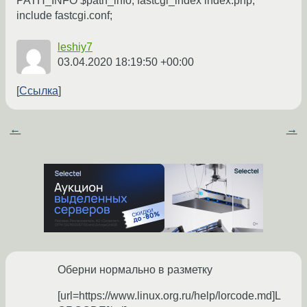
PATH_INFO $path_info; fastcgi_index index.php;
include fastcgi.conf;
leshiy7
03.04.2020 18:19:50 +00:00
Ссылка
←
→
Оберни нормально в разметку
[url=https://www.linux.org.ru/help/lorcode.md]L