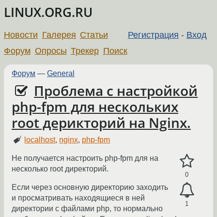
LINUX.ORG.RU
Новости
Галерея
Статьи
Регистрация
-
Вход
Форум
Опросы
Трекер
Поиск
Форум
—
General
Проблема с настройкой
php-fpm для нескольких
root дерикторий на Nginx.
localhost
,
nginx
,
php-fpm
Не получается настроить php-fpm для на
несколько root директорий.
0
Если через основную директорию заходить
и просматривать находящиеся в ней
1
директории с файлами php, то нормально