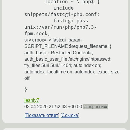
       location ~ \.php$ {

          include 
snippets/fastcgi-php.conf;

          fastcgi_pass 
unix:/var/run/php/php7.3-
эту строку–> fastcgi_param
SCRIPT_FILENAME $request_filename; }
auth_basic «Restricted Content»;
auth_basic_user_file /etc/nginx/.htpasswd;
try_files $uri $uri/ =404; autoindex on;
autoindex_localtime on; autoindex_exact_size
off;
leshiy7
03.04.2020 21:52:43 +00:00
автор топика
Показать ответ
Ссылка