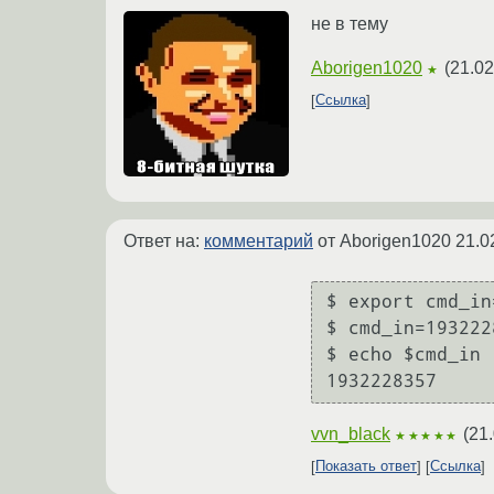
не в тему
Aborigen1020
(
21.02
★
Ссылка
Ответ на:
комментарий
от Aborigen1020
21.0
$ export cmd_in
$ cmd_in=1932228
$ echo $cmd_in

vvn_black
(
21.
★★★★★
Показать ответ
Ссылка