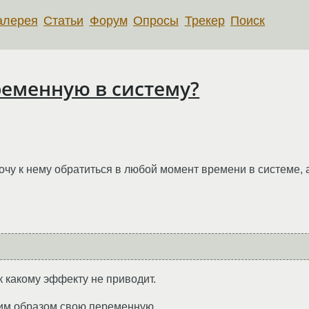
алерея
Статьи
Форум
Опросы
Трекер
Поиск
ременную в систему?
очу к нему обратиться в любой момент времени в системе, а
к какому эффекту не приводит.
аким образом свою переменную