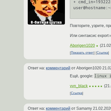
+ cmd_in=1932228
user@hostname:~
Повторите, узрите, пр
Или синтаксис export
Aborigen1020
(
21.02
★
Показать ответ
Ссылка
Ответ на:
комментарий
от Aborigen1020
21.0
linux 
Ещё, google:
vvn_black
(
21.
★★★★★
Ссылка
Ответ на:
комментарий
от Samamy
21.02.202