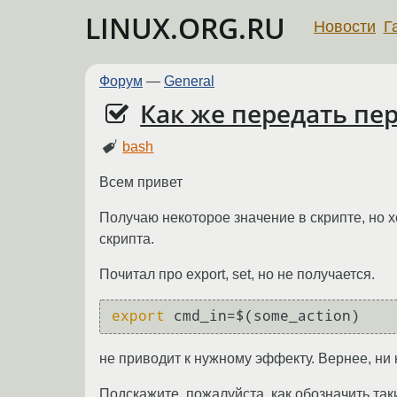
LINUX.ORG.RU
Новости
Г
Форум
—
General
Как же передать пе
bash
Всем привет
Получаю некоторое значение в скрипте, но х
скрипта.
Почитал про export, set, но не получается.
export
 cmd_in=$(some_action) 
не приводит к нужному эффекту. Вернее, ни 
Подскажите, пожалуйста, как обозначить т