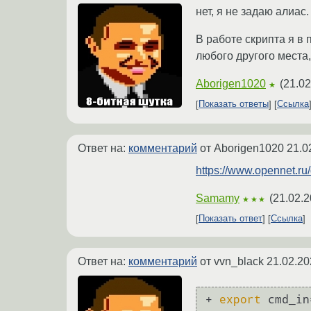
нет, я не задаю алиас.
В работе скрипта я в 
любого другого места, 
Aborigen1020
(
21.02
★
Показать ответы
Ссылка
Ответ на:
комментарий
от Aborigen1020
21.0
https://www.opennet.r
Samamy
(
21.02.2
★★★
Показать ответ
Ссылка
Ответ на:
комментарий
от vvn_black
21.02.20
+ 
export
 cmd_in