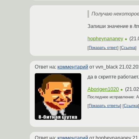
Получаю некоторое 
Запиши значение в /t
hopheynananey
(
21.
★
Показать ответ
Ссылка
Ответ на:
комментарий
от vvn_black
21.02.20
да в скрипте работае
Aborigen1020
(
21.02
★
Последнее исправление: A
Показать ответы
Ссылка
Ответ на:
комментарий
от hopheynananey
21