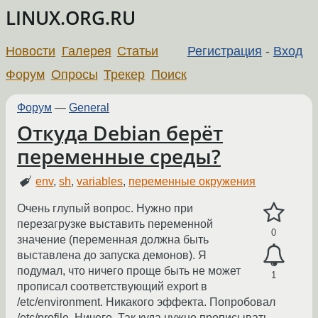
LINUX.ORG.RU
Новости
Галерея
Статьи
Регистрация
-
Вход
Форум
Опросы
Трекер
Поиск
Форум
—
General
Откуда Debian берёт
переменные среды?
env
,
sh
,
variables
,
переменные окружения
Очень глупый вопрос. Нужно при
перезагрузке выставить переменной
0
значение (переменная должна быть
выставлена до запуска демонов). Я
подумал, что ничего проще быть не может
1
прописал соответствующий export в
/etc/environment. Никакого эффекта. Попробовал
/etc/profile. Ничего. Так куда нужно прописывать