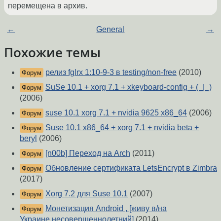
перемещена в архив.
←
General
→
Похожие темы
релиз fglrx 1:10-9-3 в testing/non-free
(2010)
Форум
SuSe 10.1 + xorg 7.1 + xkeyboard-config + (_|_)
Форум
(2006)
suse 10.1 xorg 7.1 + nvidia 9625 x86_64
(2006)
Форум
Suse 10.1 x86_64 + xorg 7.1 + nvidia beta +
Форум
beryl
(2006)
[n00b] Переход на Arch
(2011)
Форум
Обновление сертификата LetsEncrypt в Zimbra
Форум
(2017)
Xorg 7.2 для Suse 10.1
(2007)
Форум
Монетизация Android , [живу в/на
Форум
Украине,несовершеннолетний]
(2014)