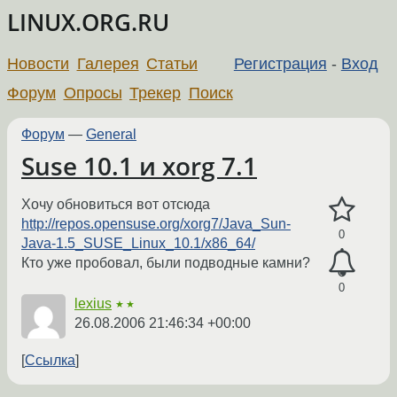
LINUX.ORG.RU
Новости
Галерея
Статьи
Регистрация
-
Вход
Форум
Опросы
Трекер
Поиск
Форум
—
General
Suse 10.1 и xorg 7.1
Хочу обновиться вот отсюда
http://repos.opensuse.org/xorg7/Java_Sun-
0
Java-1.5_SUSE_Linux_10.1/x86_64/
Кто уже пробовал, были подводные камни?
0
lexius
★★
26.08.2006 21:46:34 +00:00
Ссылка