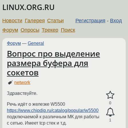
LINUX.ORG.RU
Новости
Галерея
Статьи
Регистрация
-
Вход
Форум
Опросы
Трекер
Поиск
Форум
—
General
Вопрос про выделение
размера буфера для
сокетов
network
Здравствуйте.
0
Речь идёт о железке W5500
https://www.chipdip.ru/catalog/popular/w5500
подключаемой к различным МК для работы
1
с сетью. Имеет tcp стек и т.д.