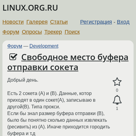
LINUX.ORG.RU
Новости
Галерея
Статьи
Регистрация
-
Вход
Форум
Опросы
Трекер
Поиск
Форум
—
Development
Свободное место буфера
отправки сокета
Добрый день.
0
Есть 2 сокета (А) и (В). Данные, котор
приходят в один сокет(А), записываю в
другой(В). Типа прокси.
1
Если бы знал размер буфера отправки (В),
было бы понятно сколько данных извлекать
(ресивить) из (А). Иначе приходится городить
буфера и т.д