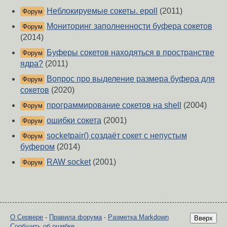
Неблокируемые сокеты. epoll
(2011)
Форум
Мониторинг заполненности буфера сокетов
Форум
(2014)
Буферы сокетов находяться в пространстве
Форум
ядра?
(2011)
Вопрос про выделение размера буфера для
Форум
сокетов
(2020)
программирование сокетов на shell
(2004)
Форум
ошибки сокета
(2001)
Форум
socketpair() создаёт сокет с непустым
Форум
буфером
(2014)
RAW socket
(2001)
Форум
О Сервере
-
Правила форума
-
Разметка Markdown
Вверх
Сообщить об ошибке