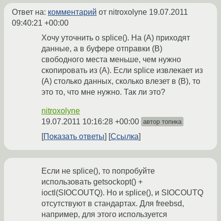
Ответ на:
комментарий
от nitroxolyne
19.07.2011
09:40:21 +00:00
Хочу уточнить о splice(). На (А) приходят
данные, а в буфере отправки (В)
свободного места меньше, чем нужно
скопировать из (А). Если splice извлекает из
(А) столько данных, сколько влезет в (В), то
это то, что мне нужно. Так ли это?
nitroxolyne
19.07.2011 10:16:28 +00:00
автор топика
Показать ответы
Ссылка
Если не splice(), то попробуйте
использовать getsockopt() +
ioctl(SIOCOUTQ). Но и splice(), и SIOCOUTQ
отсутствуют в стандартах. Для freebsd,
например, для этого используется