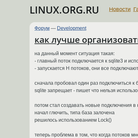
LINUX.ORG.RU
Новости
Г
Форум
—
Development
как лучше организовать
на данный момент ситуация такая:
- главный поток подключается к sqlite3 и исп
- запускается Н потоков, они все подключают
сначала пробовал один раз подключиться к б
sqlite запрещает - пишет что нельзя использ
потом стал создавать новые подключения в
начал глючить, типа база залочена
решилось использованием Lock()
теперь проблема в том, что когда потоков мно