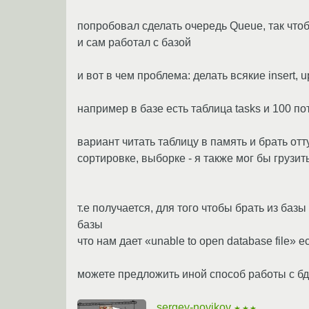
попробовал сделать очередь Queue, так что
и сам работал с базой
и вот в чем проблема: делать всякие insert, 
например в базе есть таблица tasks и 100 п
вариант читать таблицу в память и брать от
сортировке, выборке - я также мог бы грузит
т.е получается, для того чтобы брать из ба
базы
что нам дает «unable to open database file» 
можете предложить иной способ работы с б
sergey-novikov
★★★