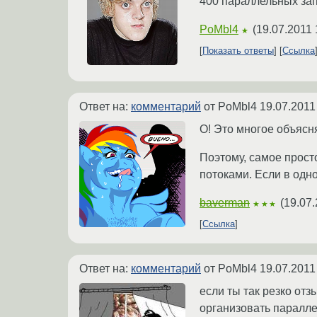
400 параллельных за
PoMbl4
(
19.07.2011 
★
Показать ответы
Ссылка
Ответ на:
комментарий
от PoMbl4
19.07.2011
О! Это многое объясня
Поэтому, самое просто
потоками. Если в одн
baverman
(
19.07.
★★★
Ссылка
Ответ на:
комментарий
от PoMbl4
19.07.2011
если ты так резко от
организовать паралле