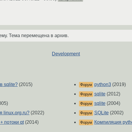
ему. Тема перемещена в архив.
Development
в sqlite?
(2015)
python3
(2019)
Форум
sqlite
(2012)
Форум
005)
sqlite
(2004)
Форум
 linux.org.ru?
(2022)
SQLite
(2002)
Форум
+ потоки qt
(2014)
Компиляция pyth
Форум