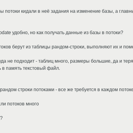
бы потоки кидали в неё задания на изменение базы, а глав
update удобно, но как получать данные из базы в потоки?
отоков берут из таблицы рандом-строки, выполняют их и по
туда не подходит - таблиц много, размеры большие, да и т
ь в память текстовый файл.
зы рандом строки потоками - все же требуется в каждом пото
если потоков много
д?