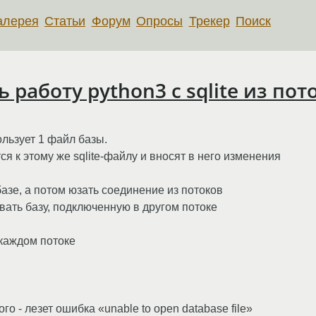
алерея
Статьи
Форум
Опросы
Трекер
Поиск
 работу python3 с sqlite из пот
ользует 1 файл базы.
ся к этому же sqlite-файлу и вносят в него изменения
азе, а потом юзать соединение из потоков
овать базу, подключенную в другом потоке
 каждом потоке
го - лезет ошибка «unable to open database file»