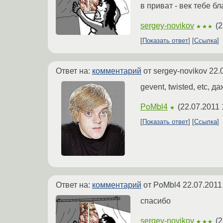
в приват - век тебе б
sergey-novikov
(
2
★★★
Показать ответ
Ссылка
Ответ на:
комментарий
от sergey-novikov
22.
gevent, twisted, etc, 
PoMbl4
(
22.07.2011 
★
Показать ответ
Ссылка
Ответ на:
комментарий
от PoMbl4
22.07.2011
спасибо
sergey-novikov
(
2
★★★