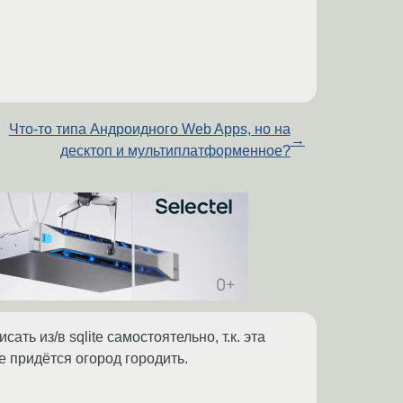
Что-то типа Андроидного Web Apps, но на
→
десктоп и мультиплатформенное?
ть из/в sqlite самостоятельно, т.к. эта
 придётся огород городить.