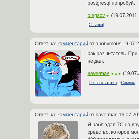
postgresql попробуй.
olegsov
(
19.07.2011 
★
Ссылка
Ответ на:
комментарий
от anonymous
19.07.
Как раз читатель. При
не дал.
baverman
(
19.07.
★★★
Показать ответ
Ссылка
Ответ на:
комментарий
от baverman
19.07.20
Я наблюдал ТС на дру
средство, которое мо