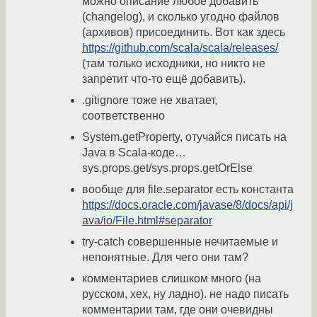
можно описание любое добавить
(changelog), и сколько угодно файлов
(архивов) присоединить. Вот как здесь
https://github.com/scala/scala/releases/
(там только исходники, но никто не
запретит что-то ещё добавить).
.gitignore тоже не хватает,
соответственно
System.getProperty, отучайся писать на
Java в Scala-коде…
sys.props.get/sys.props.getOrElse
вообще для file.separator есть константа
https://docs.oracle.com/javase/8/docs/api/j
ava/io/File.html#separator
try-catch совершенные нечитаемые и
непонятные. Для чего они там?
комментариев слишком много (на
русском, хех, ну ладно). не надо писать
комментарии там, где они очевидны