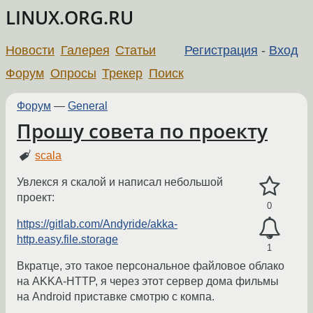
LINUX.ORG.RU
Новости
Галерея
Статьи
Регистрация
-
Вход
Форум
Опросы
Трекер
Поиск
Форум
—
General
Прошу совета по проекту
scala
Увлекся я скалой и написал небольшой
проект:
0
https://gitlab.com/Andyride/akka-
http.easy.file.storage
1
Вкратце, это такое персональное файловое облако
на AKKA-HTTP, я через этот сервер дома фильмы
на Android приставке смотрю с компа.