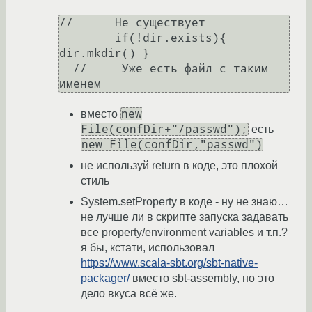
//      Не существует

	if(!dir.exists){ 
dir.mkdir() }

  //     Уже есть файл с таким 
new
вместо
File(confDir+"/passwd");
есть
new File(confDir,"passwd")
не используй return в коде, это плохой
стиль
System.setProperty в коде - ну не знаю…
не лучше ли в скрипте запуска задавать
все property/environment variables и т.п.?
я бы, кстати, использовал
https://www.scala-sbt.org/sbt-native-
packager/
вместо sbt-assembly, но это
дело вкуса всё же.