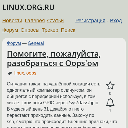
LINUX.ORG.RU
Новости
Галерея
Статьи
Регистрация
-
Вход
Форум
Опросы
Трекер
Поиск
Форум
—
General
Помогите, пожалуйста,
разобраться с Oops'ом
linux
,
oops
Ситуация такая: на удалённой локации есть
одноплатный компьютер с линуксом, он
0
общается с периферией используя, в том
числе, свои ноги GPIO через /sys/class/gpio.
В чудесный день 31 декабря от него
1
перестают приходить данные. Захожу по
ssh, смотрю что происходит. Внешние признаки, что
в моём демоне окучивающем периферию не