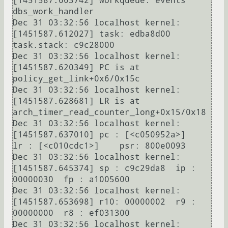
[1451587.603742] Workqueue: events 
dbs_work_handler

Dec 31 03:32:56 localhost kernel: 
[1451587.612027] task: edba8d00 
task.stack: c9c28000

Dec 31 03:32:56 localhost kernel: 
[1451587.620349] PC is at 
policy_get_link+0x6/0x15c

Dec 31 03:32:56 localhost kernel: 
[1451587.628681] LR is at 
arch_timer_read_counter_long+0x15/0x18

Dec 31 03:32:56 localhost kernel: 
[1451587.637010] pc : [<c050952a>]    
lr : [<c010cdc1>]    psr: 800e0093

Dec 31 03:32:56 localhost kernel: 
[1451587.645374] sp : c9c29da8  ip : 
00000030  fp : a1005600

Dec 31 03:32:56 localhost kernel: 
[1451587.653698] r10: 00000002  r9 : 
00000000  r8 : ef031300

Dec 31 03:32:56 localhost kernel: 