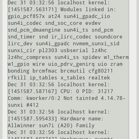
Dec 31 03:32:56 localhost kernel: 
[1451587.563171] Modules linked in: 
gpio_pcf857x at24 sun4i_gpadc_iio 
sun4i_codec snd_soc_core evdev 
snd_pcm_dmaengine sun4i_ts snd_pcm 
snd_timer snd ir_lirc_codec soundcore 
lirc_dev sun4i_gpadc nvmem_sunxi_sid 
sunxi_cir pl2303 usbserial lz4hc 
lz4hc_compress sun4i_ss spidev w1_therm 
w1_gpio wire uio_pdrv_genirq uio zram 
bonding brcmfmac brcmutil cfg80211 
rfkill ip_tables x_tables realtek

Dec 31 03:32:56 localhost kernel: 
[1451587.587167] CPU: 0 PID: 31217 
Comm: kworker/0:2 Not tainted 4.14.78-
sunxi #412

Dec 31 03:32:56 localhost kernel: 
[1451587.595433] Hardware name: 
Allwinner sun7i (A20) Family

Dec 31 03:32:56 localhost kernel: 