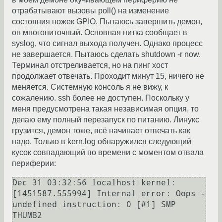
отрабатывают вызовы poll() на изменение
состояния ножек GPIO. Пытаюсь завершить демон,
он многониточный. Основная нитка сообщает в
syslog, что сигнал выхода получен. Однако процесс
не завершается. Пытаюсь сделать shutdown -r now.
Терминал отстреливается, но на пинг хост
продолжает отвечать. Проходит минут 15, ничего не
меняется. Системную консоль я не вижу, к
сожалению. ssh более не доступен. Поскольку у
меня предусмотрена такая независимая опция, то
делаю ему полный перезапуск по питанию. Линукс
грузится, демон тоже, всё начинает отвечать как
надо. Только в kern.log обнаружился следующий
кусок совпадающий по времени с моментом отвала
периферии:
Dec 31 03:32:56 localhost kernel: 
[1451587.555994] Internal error: Oops - 
undefined instruction: 0 [#1] SMP 
THUMB2
