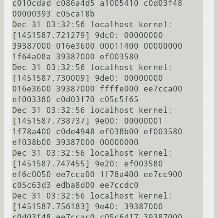
c010cdad c086a4d5 a1005410 c0d03f48 
00000393 c05ca18b

Dec 31 03:32:56 localhost kernel: 
[1451587.721279] 9dc0: 00000000 
39387000 016e3600 00011400 00000000 
1f64a08a 39387000 ef003580

Dec 31 03:32:56 localhost kernel: 
[1451587.730009] 9de0: 00000000 
016e3600 39387000 ffffe000 ee7cca00 
ef003380 c0d03f70 c05c5f65

Dec 31 03:32:56 localhost kernel: 
[1451587.738737] 9e00: 00000001 
1f78a400 c0de4948 ef038b00 ef003580 
ef038b00 39387000 00000000

Dec 31 03:32:56 localhost kernel: 
[1451587.747455] 9e20: ef003580 
ef6c0050 ee7cca00 1f78a400 ee7cc900 
c05c63d3 edba8d00 ee7ccdc0

Dec 31 03:32:56 localhost kernel: 
[1451587.756183] 9e40: 39387000 
c0d03f48 ee7ccac0 c05c6417 39387000 