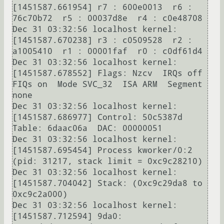
[1451587.661954] r7 : 600e0013  r6 : 
76c70b72  r5 : 00037d8e  r4 : c0e48708

Dec 31 03:32:56 localhost kernel: 
[1451587.670238] r3 : c0509528  r2 : 
a1005410  r1 : 00001faf  r0 : c0df61d4

Dec 31 03:32:56 localhost kernel: 
[1451587.678552] Flags: Nzcv  IRQs off  
FIQs on  Mode SVC_32  ISA ARM  Segment 
none

Dec 31 03:32:56 localhost kernel: 
[1451587.686977] Control: 50c5387d  
Table: 6daac06a  DAC: 00000051

Dec 31 03:32:56 localhost kernel: 
[1451587.695454] Process kworker/0:2 
(pid: 31217, stack limit = 0xc9c28210)

Dec 31 03:32:56 localhost kernel: 
[1451587.704042] Stack: (0xc9c29da8 to 
0xc9c2a000)

Dec 31 03:32:56 localhost kernel: 
[1451587.712594] 9da0:                   